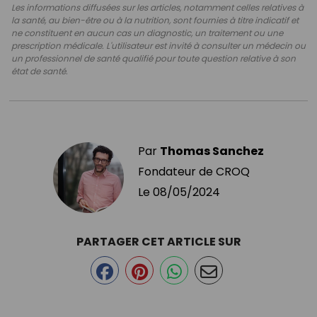
Les informations diffusées sur les articles, notamment celles relatives à
la santé, au bien-être ou à la nutrition, sont fournies à titre indicatif et
ne constituent en aucun cas un diagnostic, un traitement ou une
prescription médicale. L'utilisateur est invité à consulter un médecin ou
un professionnel de santé qualifié pour toute question relative à son
état de santé.
Par
Thomas Sanchez
Fondateur de CROQ
Le
08/05/2024
PARTAGER CET ARTICLE SUR