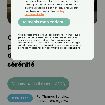
courriels, l'heure à laquelle vous le faites
ainsi que des informations sur le terminal
que vous utilisez. Pour en savoir plus sur
ces traceurs, voir notre
politique de
confidentialité
.
Je reçois mon cadeau !
Comment méditer pour la
Votre adresse email sera utilisée par Digital Prisma Players
pour vous envoyer votre newsletter contenant des offres
commerciales personnalisées. Vous pourrez vous
désinscrire en utilisant le lien de désabonnement intégré
première fois ? Un guide
dans la newsletter. Pour en savoir plus et exercer vos droits,
prenez connaissance de notre
Charte de Confidentialité
.
débutant pour cultiver la
sérénité
Découvrez les 11 menus CROQ
Par
Thomas Sanchez
BIEN-ÊTRE
Publié le
08/05/2024