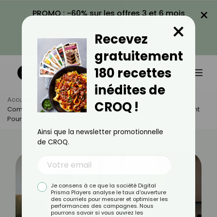
×
PROMO : -60% sur les offres 3 et 6 mois
×
avec le code CROQ60
Recevez
VOIR LA PROMO
gratuitement
180 recettes
inédites de
Accueil
Actus
Bien-Être
CROQ !
Comment Méditer Pour La Première Fois ? Un Guide Débutant
Pour Cultiver La Sérénité
Ainsi que la newsletter promotionnelle
de CROQ.
Je consens à ce que la société Digital
Prisma Players analyse le taux d'ouverture
des courriels pour mesurer et optimiser les
performances des campagnes. Nous
pourrons savoir si vous ouvrez les