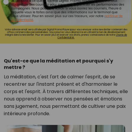
Je consens à ce que la société Digital Prisma Players analyse le taux
d'ouverture des courriels pour mesurer et optimiser les performances des
campagnes. Nous pourrons savoir si vous ouvrez les courriels, l'heure à
laquelle vous le faites ainsi que des informations sur le terminal que
vous utilisez. Pour en savoir plus sur ces traceurs, voir notre
politique de
confidentialité
.
Votre adresse email sera utilisée par Digital Prisma Playerspour vous envoyer votre newsletter contenant des
offres commerciales personnalisées. Vous pourrez vous désinscrire en utilisant le lien de désabonnement
intégré dans la newsletter. Pour en savoir plus et exercer vos droits, prenez connaissance de notre
Charte de
Confidentialité.
Qu'est-ce que la méditation et pourquoi s'y
mettre ?
La méditation, c'est l'art de calmer l'esprit, de se
recentrer sur l'instant présent et d'harmoniser le
corps et l'esprit. À travers différentes techniques, elle
nous apprend à observer nos pensées et émotions
sans jugement, nous permettant de cultiver une paix
intérieure profonde.