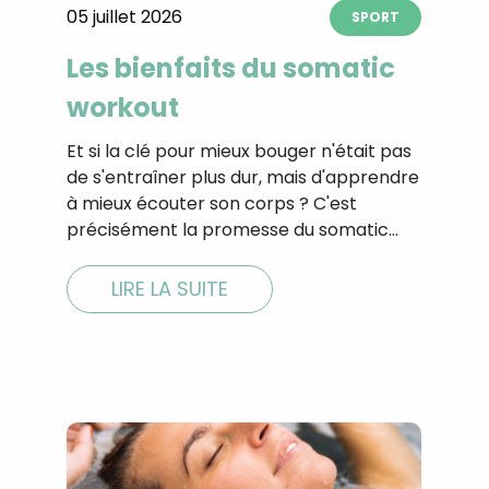
05 juillet 2026
CROQ.
SPORT
Les bienfaits du somatic
workout
Je consens à ce que la société Digi
Prisma Players analyse le taux d'ou
Et si la clé pour mieux bouger n'était pas
des courriels pour mesurer et optim
de s'entraîner plus dur, mais d'apprendre
performances des campagnes. No
pourrons savoir si vous ouvrez les co
à mieux écouter son corps ? C'est
l'heure à laquelle vous le faites ains
précisément la promesse du somatic…
des informations sur le terminal qu
utilisez. Pour en savoir plus sur ces 
voir notre
politique de confidentialit
LIRE LA SUITE
Je reçois mon cadeau !
Votre adresse email sera utilisée par Digital Prisma Playe
envoyer votre newsletter contenant des offres commercial
personnalisées. Vous pourrez vous désinscrire en utilisan
désabonnement intégré dans la newsletter. Pour en savoi
exercer vos droits, prenez connaissance de notre
Charte 
Confidentialité
.