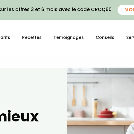
ur les offres 3 et 6 mois avec le code CROQ60
VOI
arifs
Recettes
Témoignages
Conseils
Ser
 mieux