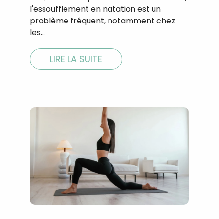
l'essoufflement en natation est un
problème fréquent, notamment chez
les…
LIRE LA SUITE
Recevez gratuitemen
recettes inédites de
!
Ainsi que la newsletter promotio