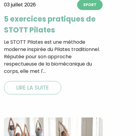
03 juillet 2026
SPORT
5 exercices pratiques de
STOTT Pilates
tal
verture
Le STOTT Pilates est une méthode
iser les
moderne inspirée du Pilates traditionnel.
us
urriels,
Réputée pour son approche
i que
respectueuse de la biomécanique du
e vous
corps, elle met l'…
traceurs,
é
.
LIRE LA SUITE
rs pour vous
es
t le lien de
r plus et
de