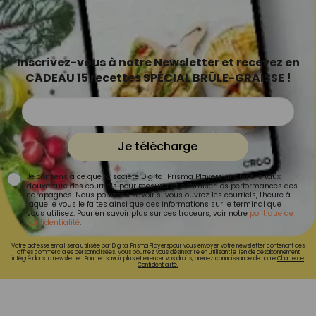
Inscrivez-vous à notre Newsletter et recevez en
CADEAU 15 recettes SPÉCIAL BRÛLE-GRAISSE !
Je télécharge
Je consens à ce que la société Digital Prisma Players analyse le taux
d'ouverture des courriels pour mesurer et optimiser les performances des
campagnes. Nous pourrons savoir si vous ouvrez les courriels, l'heure à
laquelle vous le faites ainsi que des informations sur le terminal que
vous utilisez. Pour en savoir plus sur ces traceurs, voir notre
politique de
confidentialité
.
Votre adresse email sera utilisée par Digital Prisma Playerspour vous envoyer votre newsletter contenant des
offres commerciales personnalisées. Vous pourrez vous désinscrire en utilisant le lien de désabonnement
intégré dans la newsletter. Pour en savoir plus et exercer vos droits, prenez connaissance de notre
Charte de
Confidentialité.