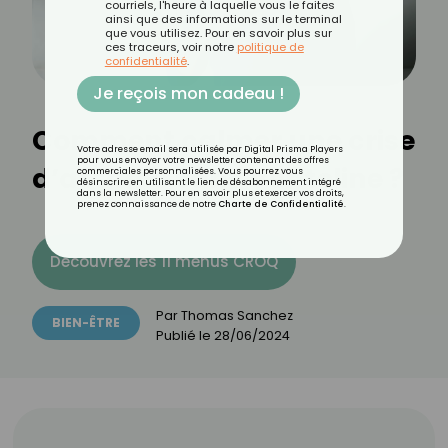
courriels, l'heure à laquelle vous le faites
ainsi que des informations sur le terminal
que vous utilisez. Pour en savoir plus sur
ces traceurs, voir notre
politique de
confidentialité
.
Je reçois mon cadeau !
Comment calmer une crise
Votre adresse email sera utilisée par Digital Prisma Players
pour vous envoyer votre newsletter contenant des offres
d’asthme sans Ventoline ?
commerciales personnalisées. Vous pourrez vous
désinscrire en utilisant le lien de désabonnement intégré
dans la newsletter. Pour en savoir plus et exercer vos droits,
prenez connaissance de notre
Charte de Confidentialité
.
Découvrez les 11 menus CROQ
Par
Thomas Sanchez
BIEN-ÊTRE
Publié le
28/06/2024