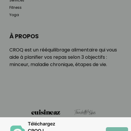
Services
Fitness
Yoga
À PROPOS
CROQ est un rééquilibrage alimentaire qui vous
aide à planifier vos repas selon 3 objectifs :
minceur, maladie chronique, étapes de vie.
Téléchargez
CROQ !