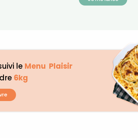
suivi le
Menu Plaisir
rdre
6kg
vre
Recevez gratuitemen
recettes inédites de