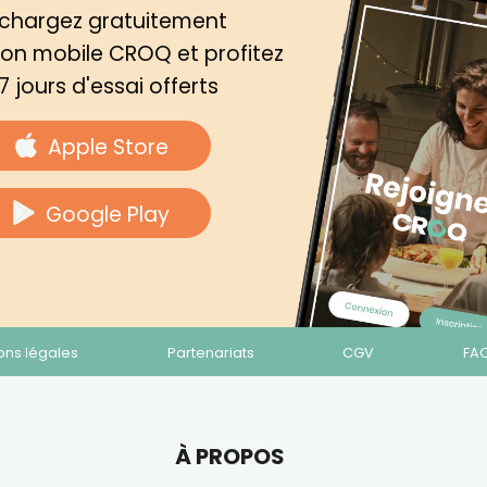
échargez gratuitement
tion mobile CROQ et profitez
7 jours d'essai offerts
Apple Store
Google Play
ons légales
Partenariats
CGV
FA
À PROPOS