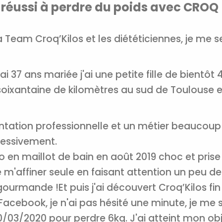
 réussi à perdre du poids avec CROQ
!
Ainsi que la newsletter promotio
a Team Croq’Kilos et les diététiciennes, je m
CROQ.
j'ai 37 ans mariée j'ai une petite fille de bientô
Je consens à ce que la société Digi
ixantaine de kilomètres au sud de Toulouse et 
Prisma Players analyse le taux d'ou
des courriels pour mesurer et optim
performances des campagnes. No
pourrons savoir si vous ouvrez les co
tation professionnelle et un métier beaucoup 
l'heure à laquelle vous le faites ains
gressivement.
des informations sur le terminal qu
utilisez. Pour en savoir plus sur ces 
 en maillot de bain en août 2019 choc et prise 
voir notre
politique de confidentialit
m'affiner seule en faisant attention un peu de 
Je reçois mon cadeau !
 gourmande !
Et puis j'ai découvert Croq’Kilos fi
Facebook, je n'ai pas hésité une minute, je me su
Votre adresse email sera utilisée par Digital Prisma Playe
envoyer votre newsletter contenant des offres commercial
 30/03/2020 pour perdre 6kg. J'ai atteint mon obj
personnalisées. Vous pourrez vous désinscrire en utilisan