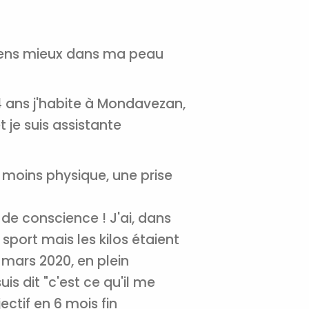
nnelle de
e sens mieux dans ma peau
t 4 ans j'habite à Mondavezan,
tal
je suis assistante
verture
iser les
us
urriels,
moins physique, une prise
i que
e vous
traceurs,
de conscience ! J'ai, dans
é
.
sport mais les kilos étaient
n mars 2020, en plein
is dit "c'est ce qu'il me
rs pour vous
es
ectif en 6 mois fin
t le lien de