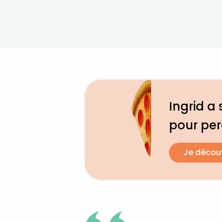
Ingrid a 
pour pe
Je décou