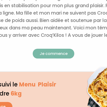
désabonnement intégré dans la newsletter. Pour en savoi
exercer vos droits, prenez connaissance de notre
Charte 
 en stabilisation pour mon plus grand plaisir. P
Confidentialité
.
 ligne. Ma fille et mon mari ne suivent pas Cro
 de poids aussi. Bien aidée et soutenue par la
 mieux dans ma peau maintenant. Voici mon t
ous y arriver avec Croq’Kilos ! A vous de jouer 
Je commence
suivi le
Menu Plaisir
rdre
6kg
vre