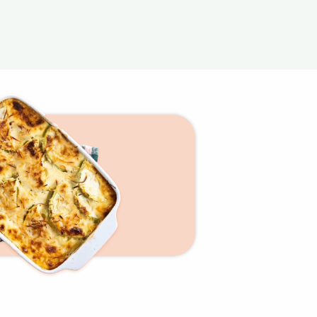
×
t 180
 CROQ