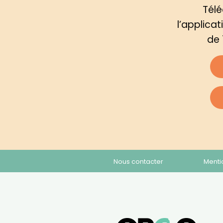
Tél
l’applica
de 
Nous contacter
Menti