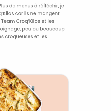
r plus et
de
lus de menus à réfléchir, je
q’Kilos car ils ne mangent
 Team Croq’Kilos et les
émoignage, peu ou beaucoup
les croqueuses et les