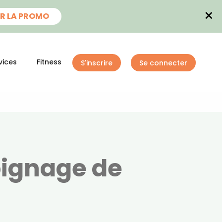
×
R LA PROMO
vices
Fitness
S'inscrire
Se connecter
oignage de