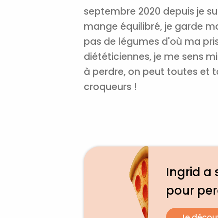
septembre 2020 depuis je suis
mange équilibré, je garde ma
pas de légumes d'où ma prise
diététiciennes, je me sens
à perdre, on peut toutes et t
croqueurs !
Ingrid a 
pour pe
Je décou