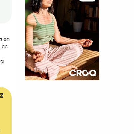
us en
t de
ci
×
z
t 180
 CROQ
nnelle de