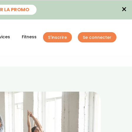
×
R LA PROMO
vices
Fitness
S'inscrire
Se connecter