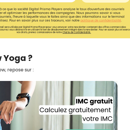
CROQ.
à ce que la société Digital Prisma Players analyse le taux d'ouverture des courriels
r et optimiser les performances des campagnes. Nous pourrons savoir si vous
ourriels, l'heure à laquelle vous le faites ainsi que des informations sur le terminal
lisez. Pour en savoir plus sur ces traceurs, voir notre
politique de confidentialité
.
ail sera utilisée par Digital Prisma Playerspour vous envoyer votre newsletter contenant des offres commerciales
pourrez vous désinscrire en utilisant le lien de désabonnement intégré dans la newsletter. Pour en savoir plus et exerc
Je consens à ce que la société Digi
vos droits, prenez connaissance de notre
Charte de Confidentialité.
Prisma Players analyse le taux d'ou
des courriels pour mesurer et optim
performances des campagnes. No
pourrons savoir si vous ouvrez les co
w Yoga ?
l'heure à laquelle vous le faites ains
des informations sur le terminal qu
utilisez. Pour en savoir plus sur ces 
w, repose sur :
voir notre
politique de confidentialit
Je reçois mon cadeau !
Votre adresse email sera utilisée par Digital Prisma Playe
envoyer votre newsletter contenant des offres commercial
personnalisées. Vous pourrez vous désinscrire en utilisan
désabonnement intégré dans la newsletter. Pour en savoi
exercer vos droits, prenez connaissance de notre
Charte 
Confidentialité
.