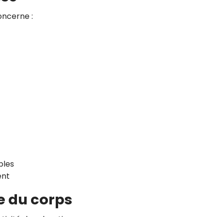
oncerne :
ples
ent
e du corps