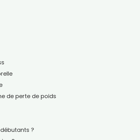
ss
relle
e
e de perte de poids
 débutants ?