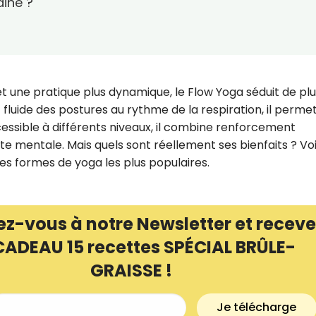
ine ?
t une pratique plus dynamique, le Flow Yoga séduit de pl
fluide des postures au rythme de la respiration, il perme
 Accessible à différents niveaux, il combine renforcement
te mentale. Mais quels sont réellement ses bienfaits ? Voi
es formes de yoga les plus populaires.
ez-vous à notre Newsletter et receve
Recevez gratuitemen
CADEAU 15 recettes SPÉCIAL BRÛLE-
recettes inédites de
GRAISSE !
!
Je télécharge
Ainsi que la newsletter promotio