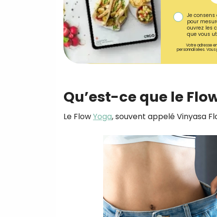
Je consens 
pour mesure
ouvrez les c
que vous uti
Votre adresse em
personnalisées. Vous 
Qu’est-ce que le Flo
Le Flow
Yoga
, souvent appelé Vinyasa Flo