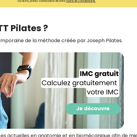
vos droits, prenez connaissance de notre
Charte de Confidentialité.
CROQ.
T Pilates ?
Je consens à ce que la société Digi
Prisma Players analyse le taux d'ou
emporaine de la méthode créée par Joseph Pilates.
des courriels pour mesurer et optim
performances des campagnes. No
pourrons savoir si vous ouvrez les co
l'heure à laquelle vous le faites ains
des informations sur le terminal qu
utilisez. Pour en savoir plus sur ces 
voir notre
politique de confidentialit
Je reçois mon cadeau !
Votre adresse email sera utilisée par Digital Prisma Playe
envoyer votre newsletter contenant des offres commercial
personnalisées. Vous pourrez vous désinscrire en utilisan
désabonnement intégré dans la newsletter. Pour en savoi
exercer vos droits, prenez connaissance de notre
Charte 
Confidentialité
.
es actuelles en anatomie et en biomécanique afin de mi