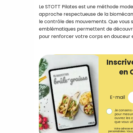
Le STOTT Pilates est une méthode modern
approche respectueuse de la biomécanique
le contrôle des mouvements. Que vous s
emblématiques permettent de découvrir s
pour renforcer votre corps en douceur e
Inscriv
en 
E-mail
Je consens 
pour mesure
ouvrez les c
que vous uti
Votre adresse em
personnalisées. Vous 