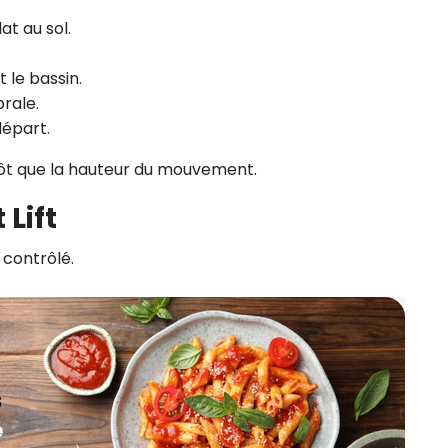
at au sol.
 le bassin.
rale.
départ.
plutôt que la hauteur du mouvement.
 Lift
 contrôlé.