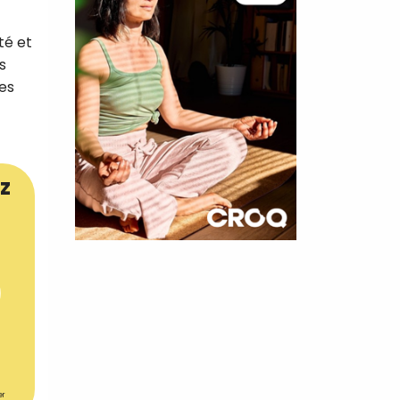
té et
s
es
z
×
t 180
 CROQ
nnelle de
er