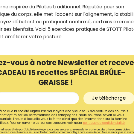
e inspirée du Pilates traditionnel. Réputée pour son
 du corps, elle met l'accent sur l'alignement, la stabili
oyez débutant ou pratiquant confirmé, certains exercice
es bienfaits. Voici 5 exercices pratiques de STOTT Pilat
t améliorer votre posture.
ez-vous à notre Newsletter et receve
CADEAU 15 recettes SPÉCIAL BRÛLE-
GRAISSE !
Recevez gratuitemen
Je télécharge
recettes inédites de
à ce que la société Digital Prisma Players analyse le taux d'ouverture des courriels
r et optimiser les performances des campagnes. Nous pourrons savoir si vous
!
ourriels, l'heure à laquelle vous le faites ainsi que des informations sur le terminal
lisez. Pour en savoir plus sur ces traceurs, voir notre
politique de confidentialité
.
ail sera utilisée par Digital Prisma Playerspour vous envoyer votre newsletter contenant des offres commerciales
Ainsi que la newsletter promotio
pourrez vous désinscrire en utilisant le lien de désabonnement intégré dans la newsletter. Pour en savoir plus et exerc