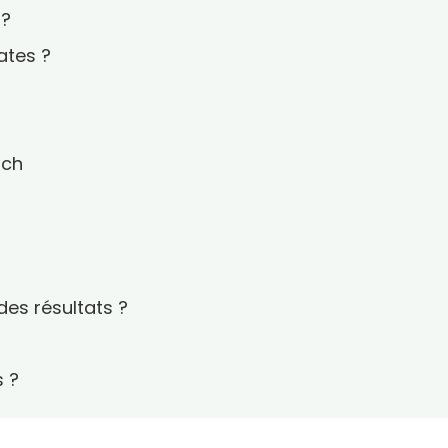
 ?
ates ?
tch
des résultats ?
s ?