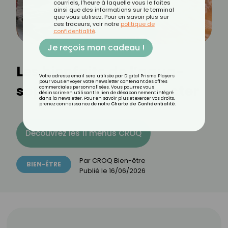
courriels, l'heure à laquelle vous le faites
ainsi que des informations sur le terminal
que vous utilisez. Pour en savoir plus sur
ces traceurs, voir notre
politique de
confidentialité
.
Je reçois mon cadeau !
Les bienfaits de l’aqua-
Votre adresse email sera utilisée par Digital Prisma Players
pour vous envoyer votre newsletter contenant des offres
sophro pour déconnecter
commerciales personnalisées. Vous pourrez vous
désinscrire en utilisant le lien de désabonnement intégré
dans la newsletter. Pour en savoir plus et exercer vos droits,
prenez connaissance de notre
Charte de Confidentialité
.
Découvrez les 11 menus CROQ
Par
CROQ Bien-être
BIEN-ÊTRE
Publié le
16/06/2026