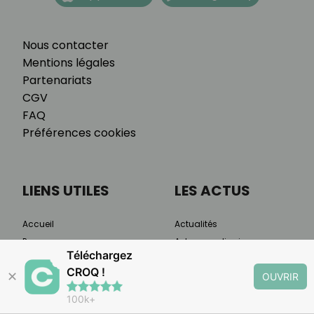
Nous contacter
Mentions légales
Partenariats
CGV
FAQ
Préférences cookies
LIENS UTILES
LES ACTUS
Accueil
Actualités
Programme
Astuces culinaires
Téléchargez
Tarifs
Alimentation
CROQ !
✕
Témoignages
Bien-être
OUVRIR
S'inscrire
Minceur
100k+
Méthode
Recettes