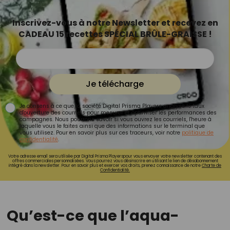
Inscrivez-vous à notre Newsletter et recevez en
CADEAU 15 recettes SPÉCIAL BRÛLE-GRAISSE !
Je télécharge
Je consens à ce que la société Digital Prisma Players analyse le taux
d'ouverture des courriels pour mesurer et optimiser les performances des
campagnes. Nous pourrons savoir si vous ouvrez les courriels, l'heure à
laquelle vous le faites ainsi que des informations sur le terminal que
vous utilisez. Pour en savoir plus sur ces traceurs, voir notre
politique de
confidentialité
.
Votre adresse email sera utilisée par Digital Prisma Playerspour vous envoyer votre newsletter contenant des
offres commerciales personnalisées. Vous pourrez vous désinscrire en utilisant le lien de désabonnement
intégré dans la newsletter. Pour en savoir plus et exercer vos droits, prenez connaissance de notre
Charte de
Confidentialité.
Qu’est-ce que l’aqua-