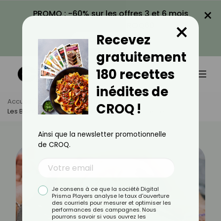
×
PROMO : -60% sur les offres 3 et 6 mois
×
avec le code CROQ60
Recevez
VOIR LA PROMO
gratuitement
180 recettes
inédites de
Accueil
Actus
Bien-Être
CROQ !
Les Bienfaits De L’aqua-Sophro Pour Déconnecter
Ainsi que la newsletter promotionnelle
de CROQ.
Je consens à ce que la société Digital
Prisma Players analyse le taux d'ouverture
des courriels pour mesurer et optimiser les
performances des campagnes. Nous
pourrons savoir si vous ouvrez les