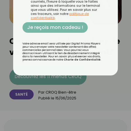
courriels, l'heure à laquelle vous le faites
ainsi que des informations sur le terminal
que vous utilisez. Pour en savoir plus sur
ces traceurs, voir notre
politique de
confidentialité
.
Je reçois mon cadeau !
Ce que révèle la couleur de
Votre adresse email sera utilisée par Digital Prisma Players
pour vous envoyer votre newsletter contenant des offres
vos lèvres sur votre santé
commerciales personnalisées. Vous pourrez vous
désinscrire en utilisant le lien de désabonnement intégré
dans la newsletter. Pour en savoir plus et exercer vos droits,
prenez connaissance de notre
Charte de Confidentialité
.
Découvrez les 11 menus CROQ
Par
CROQ Bien-être
SANTÉ
Publié le
15/06/2025