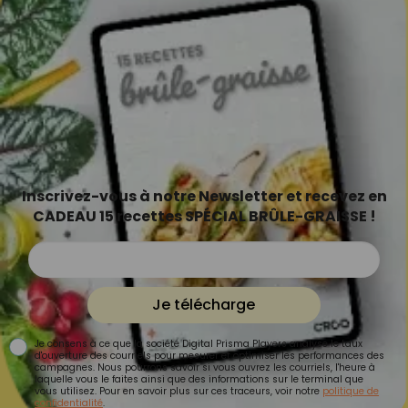
Inscrivez-vous à notre Newsletter et recevez en
CADEAU 15 recettes SPÉCIAL BRÛLE-GRAISSE !
Je télécharge
Je consens à ce que la société Digital Prisma Players analyse le taux
d'ouverture des courriels pour mesurer et optimiser les performances des
campagnes. Nous pourrons savoir si vous ouvrez les courriels, l'heure à
laquelle vous le faites ainsi que des informations sur le terminal que
vous utilisez. Pour en savoir plus sur ces traceurs, voir notre
politique de
confidentialité
.