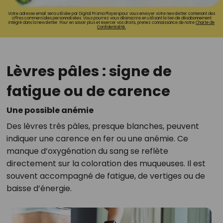
Votre adresse email sera utilisée par Digital Prisma Playerspour vous envoyer votre newsletter contenant des
offres commerciales personnalisées. Vous pourrez vous désinscrire en utilisant le lien de désabonnement
intégré dans la newsletter. Pour en savoir plus et exercer vos droits, prenez connaissance de notre
Charte de
Confidentialité.
Lèvres pâles : signe de
fatigue ou de carence
Une possible anémie
Des lèvres très pâles, presque blanches, peuvent
indiquer une carence en fer ou une anémie. Ce
manque d’oxygénation du sang se reflète
directement sur la coloration des muqueuses. Il est
souvent accompagné de fatigue, de vertiges ou de
baisse d’énergie.