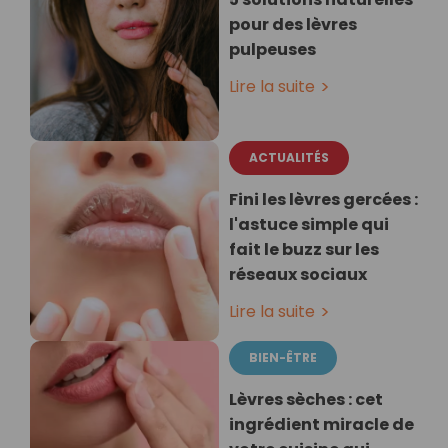
pour des lèvres
pulpeuses
Lire la suite
ACTUALITÉS
Fini les lèvres gercées :
l'astuce simple qui
fait le buzz sur les
réseaux sociaux
Lire la suite
BIEN-ÊTRE
Lèvres sèches : cet
ingrédient miracle de