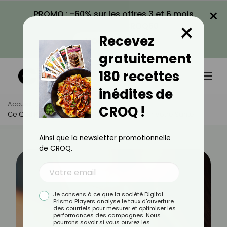
×
PROMO : -60% sur les offres 3 et 6 mois
×
avec le code CROQ60
Recevez
VOIR LA PROMO
gratuitement
180 recettes
inédites de
Accueil
Actus
Santé
CROQ !
Ce Que Révèle La Couleur De Vos Lèvres Sur Votre Santé
Ainsi que la newsletter promotionnelle
de CROQ.
Je consens à ce que la société Digital
Prisma Players analyse le taux d'ouverture
des courriels pour mesurer et optimiser les
performances des campagnes. Nous
pourrons savoir si vous ouvrez les