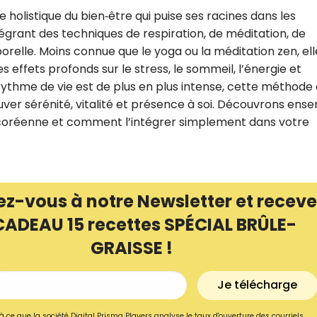
holistique du bien‑être qui puise ses racines dans les
tégrant des techniques de respiration, de méditation, de
lle. Moins connue que le yoga ou la méditation zen, ell
 effets profonds sur le stress, le sommeil, l’énergie et
rythme de vie est de plus en plus intense, cette méthode 
uver sérénité, vitalité et présence à soi. Découvrons ens
on coréenne et comment l’intégrer simplement dans votre
ez-vous à notre Newsletter et receve
CADEAU 15 recettes SPÉCIAL BRÛLE-
Recevez gratuitemen
GRAISSE !
recettes inédites de
!
Je télécharge
Ainsi que la newsletter promotio
à ce que la société Digital Prisma Players analyse le taux d'ouverture des courriels