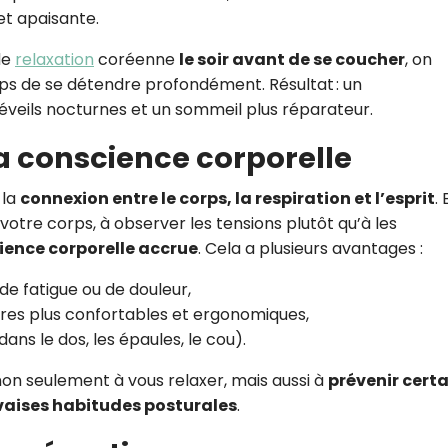
 et apaisante.
de
relaxation
coréenne
le soir avant de se coucher
, on
emps de se détendre profondément. Résultat : un
veils nocturnes et un sommeil plus réparateur.
a conscience corporelle
 la
connexion entre le corps, la respiration et l’esprit
. 
otre corps, à observer les tensions plutôt qu’à les
ience corporelle accrue
. Cela a plusieurs avantages :
de fatigue ou de douleur,
res plus confortables et ergonomiques,
ans le dos, les épaules, le cou).
on seulement à vous relaxer, mais aussi à
prévenir cert
uvaises habitudes posturales
.