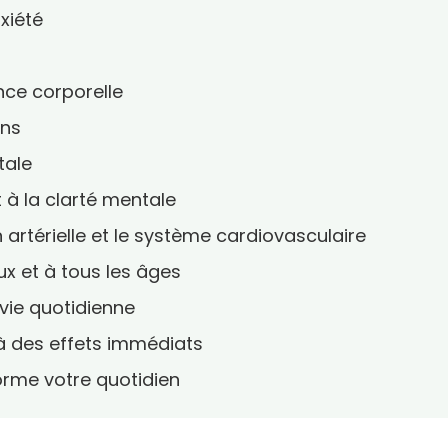
nxiété
nce corporelle
ons
tale
t à la clarté mentale
n artérielle et le système cardiovasculaire
ux et à tous les âges
a vie quotidienne
là des effets immédiats
orme votre quotidien