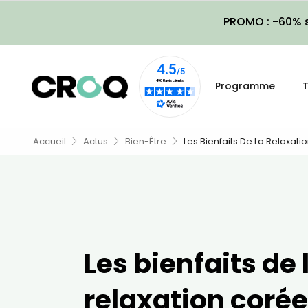
PROMO : -60% s
Programme
T
Accueil
Actus
Bien-Être
Les Bienfaits De La Relaxat
Les bienfaits de 
relaxation coré