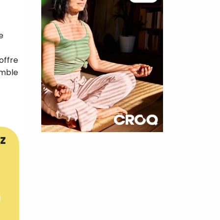
e
offre
emble
z
×
t 180
 CROQ
nnelle de