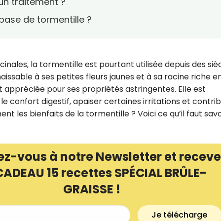
un traitement ?
base de tormentille ?
nales, la tormentille est pourtant utilisée depuis des siè
issable à ses petites fleurs jaunes et à sa racine riche e
t appréciée pour ses propriétés astringentes. Elle est
le confort digestif, apaiser certaines irritations et contri
t les bienfaits de la tormentille ? Voici ce qu’il faut savo
ez-vous à notre Newsletter et receve
Recevez gratuitemen
CADEAU 15 recettes SPÉCIAL BRÛLE-
recettes inédites de
GRAISSE !
!
Je télécharge
Ainsi que la newsletter promotio