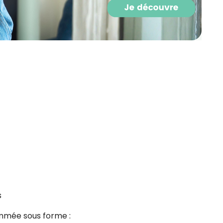
s
mmée sous forme :