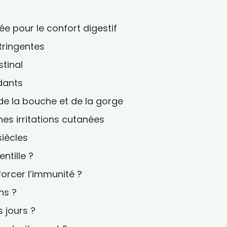
sée pour le confort digestif
tringentes
stinal
dants
t de la bouche et de la gorge
nes irritations cutanées
siècles
tille ?
forcer l’immunité ?
ns ?
 jours ?