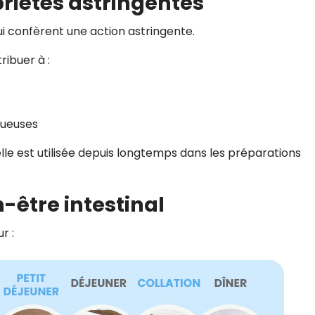
priétés astringentes
ui confèrent une action astringente.
ribuer à :
queuses
le est utilisée depuis longtemps dans les préparations
n-être intestinal
r :