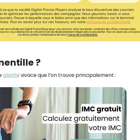
CROQ.
à ce que la société Digital Prisma Players analyse le taux d'ouverture des courriels
r et optimiser les performances des campagnes. Nous pourrons savoir si vous
ourriels, l'heure à laquelle vous le faites ainsi que des informations sur le terminal
lisez. Pour en savoir plus sur ces traceurs, voir notre
politique de confidentialité
.
ail sera utilisée par Digital Prisma Playerspour vous envoyer votre newsletter contenant des offres commerciales
pourrez vous désinscrire en utilisant le lien de désabonnement intégré dans la newsletter. Pour en savoir plus et exerc
Je consens à ce que la société Digi
vos droits, prenez connaissance de notre
Charte de Confidentialité.
Prisma Players analyse le taux d'ou
des courriels pour mesurer et optim
performances des campagnes. No
pourrons savoir si vous ouvrez les co
entille ?
l'heure à laquelle vous le faites ains
des informations sur le terminal qu
utilisez. Pour en savoir plus sur ces 
ne
plante
vivace que l’on trouve principalement :
voir notre
politique de confidentialit
Je reçois mon cadeau !
Votre adresse email sera utilisée par Digital Prisma Playe
envoyer votre newsletter contenant des offres commercial
personnalisées. Vous pourrez vous désinscrire en utilisan
désabonnement intégré dans la newsletter. Pour en savoi
exercer vos droits, prenez connaissance de notre
Charte 
Confidentialité
.