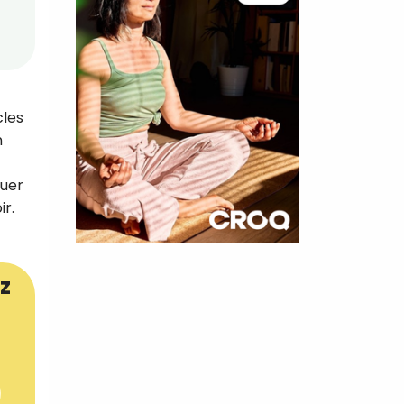
cles
n
buer
ir.
×
z
t 180
 CROQ
nnelle de