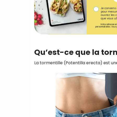
Je consens 
pour mesure
ouvrez les c
que vous uti
Votre adresse em
personnalisées. Vous 
Qu’est-ce que la torm
La tormentille (Potentilla erecta) est u