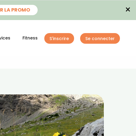
×
R LA PROMO
vices
Fitness
S'inscrire
Se connecter