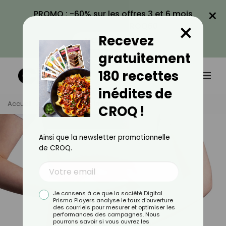
×
PROMO : -60% sur les offres 3 et 6 mois
×
avec le code CROQ60
Recevez
VOIR LA PROMO
gratuitement
180 recettes
inédites de
Accueil
Tag
Intestin Irritable
CROQ !
Ainsi que la newsletter promotionnelle
de CROQ.
Je consens à ce que la société Digital
Prisma Players analyse le taux d'ouverture
des courriels pour mesurer et optimiser les
performances des campagnes. Nous
pourrons savoir si vous ouvrez les