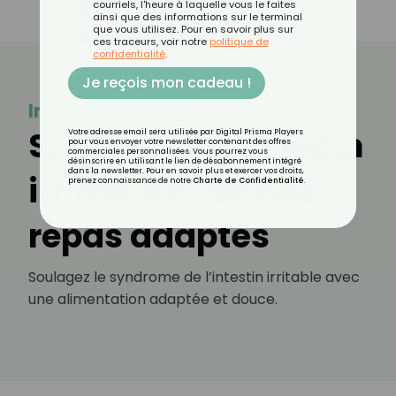
courriels, l'heure à laquelle vous le faites
ainsi que des informations sur le terminal
que vous utilisez. Pour en savoir plus sur
ces traceurs, voir notre
politique de
confidentialité
.
Je reçois mon cadeau !
Intestin irritable
Soulager un intestin
Votre adresse email sera utilisée par Digital Prisma Players
pour vous envoyer votre newsletter contenant des offres
commerciales personnalisées. Vous pourrez vous
désinscrire en utilisant le lien de désabonnement intégré
dans la newsletter. Pour en savoir plus et exercer vos droits,
irritable avec des
prenez connaissance de notre
Charte de Confidentialité
.
repas adaptés
Soulagez le syndrome de l’intestin irritable avec
une alimentation adaptée et douce.