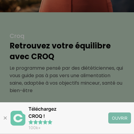
Croq
Retrouvez votre équilibre
avec CROQ
Le programme pensé par des diététiciennes, qui
vous guide pas à pas vers une alimentation
saine, adaptée à vos objectifs minceur, santé ou
bien-être
Découvrir
Téléchargez
CROQ !
✕
OUVRIR
100k+