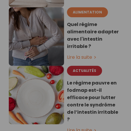
ALIMENTATION
Quel régime
alimentaire adapter
avec l'intestin
irritable ?
Lire la suite
ACTUALITÉS
Le régime pauvre en
fodmap est-il
efficace pour lutter
contre le syndrôme
de l’intestin irritable
?
Lire la suite