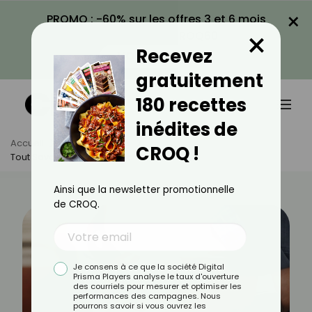
×
PROMO : -60% sur les offres 3 et 6 mois
×
avec le code CROQ60
Recevez
VOIR LA PROMO
gratuitement
180 recettes
inédites de
Accueil
Actus
Santé
CROQ !
Tout Savoir Sur La Colite Ischémique
Ainsi que la newsletter promotionnelle
de CROQ.
Je consens à ce que la société Digital
Prisma Players analyse le taux d'ouverture
des courriels pour mesurer et optimiser les
performances des campagnes. Nous
pourrons savoir si vous ouvrez les