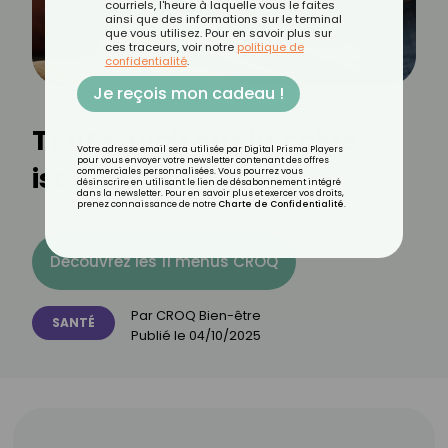
courriels, l'heure à laquelle vous le faites
ainsi que des informations sur le terminal
que vous utilisez. Pour en savoir plus sur
ces traceurs, voir notre
politique de
confidentialité
.
Je reçois mon cadeau !
Tout savoir sur la colite
Votre adresse email sera utilisée par Digital Prisma Players
pour vous envoyer votre newsletter contenant des offres
ischémique
commerciales personnalisées. Vous pourrez vous
désinscrire en utilisant le lien de désabonnement intégré
dans la newsletter. Pour en savoir plus et exercer vos droits,
prenez connaissance de notre
Charte de Confidentialité
.
Découvrez les 11 menus CROQ
Par
CROQ Bien-être
SANTÉ
Publié le
04/10/2025