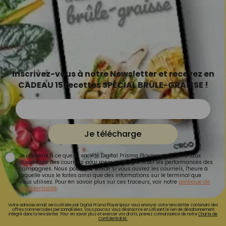
Inscrivez-vous à notre Newsletter et recevez en
CADEAU 15 recettes SPÉCIAL BRÛLE-GRAISSE !
Je télécharge
Je consens à ce que la société Digital Prisma Players analyse le taux
d'ouverture des courriels pour mesurer et optimiser les performances des
campagnes. Nous pourrons savoir si vous ouvrez les courriels, l'heure à
laquelle vous le faites ainsi que des informations sur le terminal que
vous utilisez. Pour en savoir plus sur ces traceurs, voir notre
politique de
confidentialité
.
Votre adresse email sera utilisée par Digital Prisma Playerspour vous envoyer votre newsletter contenant des
offres commerciales personnalisées. Vous pourrez vous désinscrire en utilisant le lien de désabonnement
intégré dans la newsletter. Pour en savoir plus et exercer vos droits, prenez connaissance de notre
Charte de
Confidentialité.