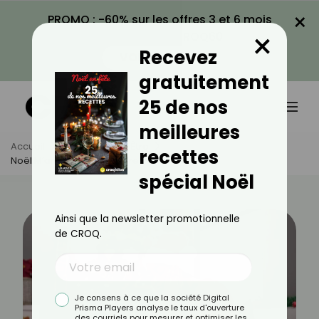
×
PROMO : -60% sur les offres 3 et 6 mois
×
avec le code CROQ60
Recevez
VOIR LA PROMO
gratuitement
25 de nos
meilleures
Accueil
Actus
Bien-Être
recettes
Noël M’angoisse : Que Faire ?
spécial Noël
Ainsi que la newsletter promotionnelle
de CROQ.
Je consens à ce que la société Digital
Prisma Players analyse le taux d'ouverture
des courriels pour mesurer et optimiser les