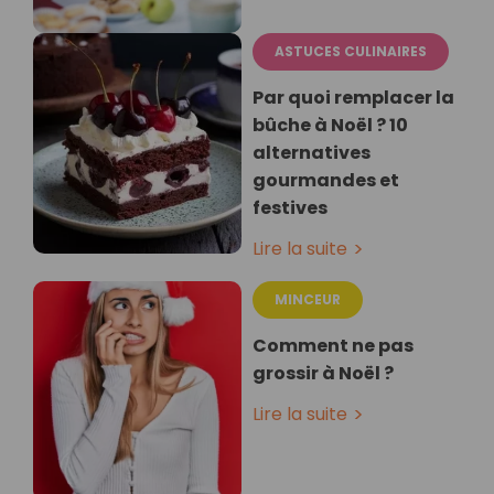
ASTUCES CULINAIRES
Par quoi remplacer la
bûche à Noël ? 10
alternatives
gourmandes et
festives
Lire la suite
MINCEUR
Comment ne pas
grossir à Noël ?
Lire la suite