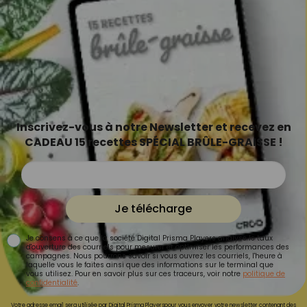
Inscrivez-vous à notre Newsletter et recevez en
CADEAU 15 recettes SPÉCIAL BRÛLE-GRAISSE !
Je télécharge
Je consens à ce que la société Digital Prisma Players analyse le taux
d'ouverture des courriels pour mesurer et optimiser les performances des
campagnes. Nous pourrons savoir si vous ouvrez les courriels, l'heure à
laquelle vous le faites ainsi que des informations sur le terminal que
vous utilisez. Pour en savoir plus sur ces traceurs, voir notre
politique de
confidentialité
.
Votre adresse email sera utilisée par Digital Prisma Playerspour vous envoyer votre newsletter contenant des