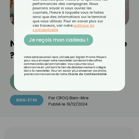
performances des campagnes. Nous
pourrons savoir si vous ouvrez les
courriels, l'heure à laquelle vous le faites
ainsi que des informations sur le terminal
que vous utilisez. Pour en savoir plus sur
ces traceurs, voir notre
politique de
confidentialité
.
Je reçois mon cadeau !
Noël m’angoisse : que faire
?
Votre adresse email sera utilisée par Digital Prisma Players
pour vous envoyer votre newsletter contenant des offres
commerciales personnalisées. Vous pourrez vous
désinscrire en utilisant le lien de désabonnement intégré
dans la newsletter. Pour en savoir plus et exercer vos droits,
prenez connaissance de notre
Charte de Confidentialité
.
Découvrez les 11 menus CROQ
Par
CROQ Bien-être
BIEN-ÊTRE
Publié le
19/12/2024