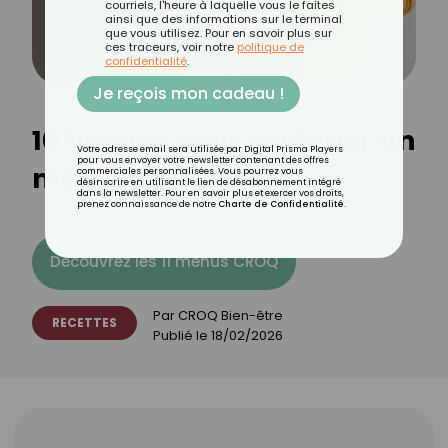
courriels, l'heure à laquelle vous le faites
ainsi que des informations sur le terminal
que vous utilisez. Pour en savoir plus sur
ces traceurs, voir notre
politique de
confidentialité
.
Je reçois mon cadeau !
10 tisanes pour soulager un
Votre adresse email sera utilisée par Digital Prisma Players
pour vous envoyer votre newsletter contenant des offres
mal de gorge
commerciales personnalisées. Vous pourrez vous
désinscrire en utilisant le lien de désabonnement intégré
dans la newsletter. Pour en savoir plus et exercer vos droits,
prenez connaissance de notre
Charte de Confidentialité
.
Découvrez les 11 menus CROQ
Par
CROQ Bien-être
RECETTES
Publié le
18/02/2026