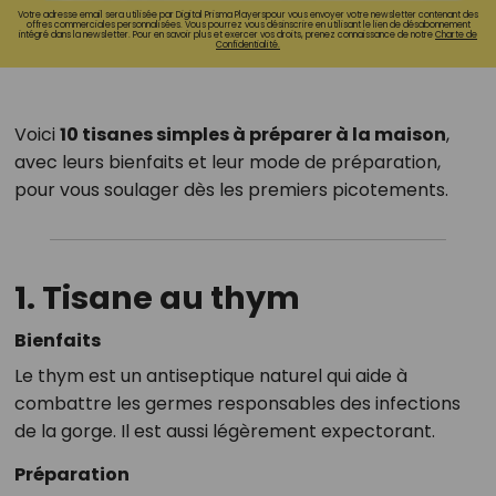
Votre adresse email sera utilisée par Digital Prisma Playerspour vous envoyer votre newsletter contenant des
offres commerciales personnalisées. Vous pourrez vous désinscrire en utilisant le lien de désabonnement
intégré dans la newsletter. Pour en savoir plus et exercer vos droits, prenez connaissance de notre
Charte de
Confidentialité.
Voici
10 tisanes simples à préparer à la maison
,
avec leurs bienfaits et leur mode de préparation,
pour vous soulager dès les premiers picotements.
1. Tisane au
thym
Bienfaits
Le thym est un antiseptique naturel qui aide à
combattre les germes responsables des infections
de la gorge. Il est aussi légèrement expectorant.
Préparation