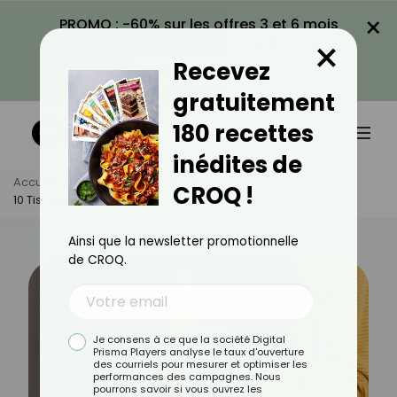
×
PROMO : -60% sur les offres 3 et 6 mois
×
avec le code CROQ60
Recevez
VOIR LA PROMO
gratuitement
180 recettes
inédites de
Accueil
Actus
Recettes
CROQ !
10 Tisanes Pour Soulager Un Mal De Gorge
Ainsi que la newsletter promotionnelle
de CROQ.
Je consens à ce que la société Digital
Prisma Players analyse le taux d'ouverture
des courriels pour mesurer et optimiser les
performances des campagnes. Nous
pourrons savoir si vous ouvrez les