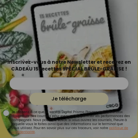
Inscrivez-vous à notre Newsletter et recevez en
CADEAU 15 recettes SPÉCIAL BRÛLE-GRAISSE !
Je télécharge
Je consens à ce que la société Digital Prisma Players analyse le taux
d'ouverture des courriels pour mesurer et optimiser les performances des
campagnes. Nous pourrons savoir si vous ouvrez les courriels, l'heure à
laquelle vous le faites ainsi que des informations sur le terminal que
vous utilisez. Pour en savoir plus sur ces traceurs, voir notre
politique de
confidentialité
.