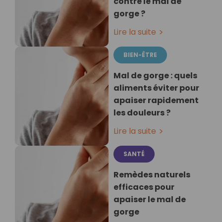
contre le mal de
gorge ?
Lire la suite
BIEN-ÊTRE
Mal de gorge : quels
aliments éviter pour
apaiser rapidement
les douleurs ?
Lire la suite
SANTÉ
Remèdes naturels
efficaces pour
apaiser le mal de
gorge