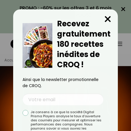
×
PROMO : -60% sur les offres 3 et 6 mois
×
avec le code CROQ60
Recevez
VOIR LA PROMO
gratuitement
180 recettes
inédites de
Accueil
Tag
Alcool
CROQ !
Ainsi que la newsletter promotionnelle
de CROQ.
Je consens à ce que la société Digital
Prisma Players analyse le taux d'ouverture
des courriels pour mesurer et optimiser les
performances des campagnes. Nous
pourrons savoir si vous ouvrez les