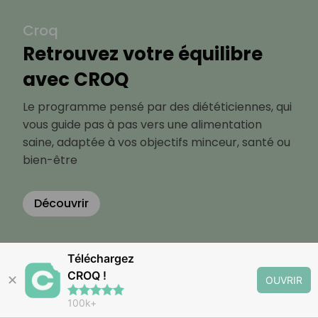
Croq
Retrouvez votre équilibre
avec CROQ
Le programme pensé par des diététiciennes, qui
vous guide pas à pas vers une alimentation
saine, adaptée à vos objectifs minceur, santé ou
bien-être
Découvrir
Téléchargez
CROQ !
✕
OUVRIR
100k+