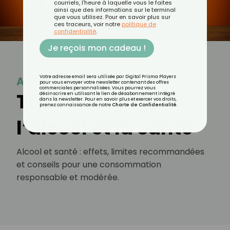
courriels, l'heure à laquelle vous le faites
ainsi que des informations sur le terminal
que vous utilisez. Pour en savoir plus sur
ces traceurs, voir notre
politique de
confidentialité
.
Je reçois mon cadeau !
Votre adresse email sera utilisée par Digital Prisma Players
Alcool
pour vous envoyer votre newsletter contenant des offres
commerciales personnalisées. Vous pourrez vous
Tout savoir sur
désinscrire en utilisant le lien de désabonnement intégré
dans la newsletter. Pour en savoir plus et exercer vos droits,
prenez connaissance de notre
Charte de Confidentialité
.
l’alcool et la santé
Alcool et santé : effets, limites recommandées
et conseils pour une consommation
responsable et modérée.