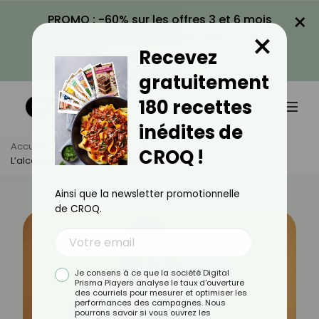
×
PROMO : -60% sur les offres 3 et 6 mois
×
avec le code CROQ60
Recevez
VOIR LA PROMO
gratuitement
180 recettes
inédites de
Accueil
Actus
Santé
CROQ !
L’alcool En Post-Partum : Un Danger À Ne Pas Négliger.
Ainsi que la newsletter promotionnelle
de CROQ.
Je consens à ce que la société Digital
Prisma Players analyse le taux d'ouverture
des courriels pour mesurer et optimiser les
performances des campagnes. Nous
pourrons savoir si vous ouvrez les