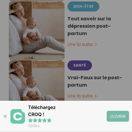
BIEN-ÊTRE
Tout savoir sur la
dépression post-
partum
Lire la suite
SANTÉ
Vrai-Faux sur le post-
partum
Lire la suite
Téléchargez
CROQ !
✕
OUVRIR
100k+