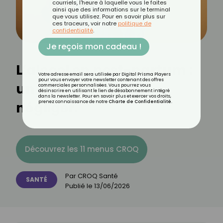
courriels, l'heure à laquelle vous le faites
ainsi que des informations sur le terminal
que vous utilisez. Pour en savoir plus sur
ces traceurs, voir notre
politique de
confidentialité
.
Je reçois mon cadeau !
L’alcool en post-partum :
Votre adresse email sera utilisée par Digital Prisma Players
pour vous envoyer votre newsletter contenant des offres
un danger à ne pas
commerciales personnalisées. Vous pourrez vous
désinscrire en utilisant le lien de désabonnement intégré
dans la newsletter. Pour en savoir plus et exercer vos droits,
négliger.
prenez connaissance de notre
Charte de Confidentialité
.
Découvrez les 11 menus CROQ
Par
CROQ Santé
SANTÉ
Publié le
13/06/2026