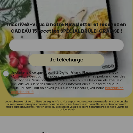
Inscrivez-vous à notre Newsletter et recevez en
CADEAU 15 recettes SPÉCIAL BRÛLE-GRAISSE !
Je télécharge
Je consens à ce que la société Digital Prisma Players analyse le taux
d'ouverture des courriels pour mesurer et optimiser les performances des
campagnes. Nous pourrons savoir si vous ouvrez les courriels, l'heure à
laquelle vous le faites ainsi que des informations sur le terminal que
vous utilisez. Pour en savoir plus sur ces traceurs, voir notre
politique de
confidentialité
.
Votre adresse email sera utilisée par Digital Prisma Playerspour vous envoyer votre newsletter contenant des
offres commerciales personnalisées. Vous pourrez vous désinscrire en utilisant le lien de désabonnement
intégré dans la newsletter. Pour en savoir plus et exercer vos droits, prenez connaissance de notre
Charte de
Confidentialité.