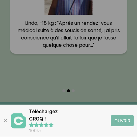
Linda, -18 kg : "Après un rendez-vous
médical suite à des soucis de santé, j’ai pris
conscience qu’il allait falloir que je fasse
quelque chose pour…"
Téléchargez
CROQ !
✕
OUVRIR
100k+