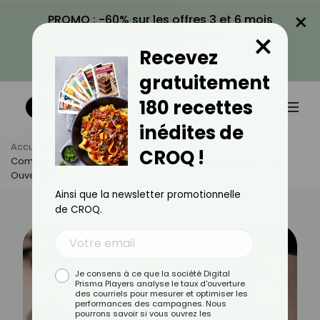
×
PROMO : -60% sur les offres 3 et 6 mois
×
avec le code CROQ60
Recevez
VOIR LA PROMO
gratuitement
180 recettes
inédites de
Accueil
Actus
Quotidien
CROQ !
Combien De Temps Se Conserve Une Bouteille De Vin Rosé
Ouverte ?
Ainsi que la newsletter promotionnelle
de CROQ.
Je consens à ce que la société Digital
Prisma Players analyse le taux d'ouverture
des courriels pour mesurer et optimiser les
performances des campagnes. Nous
pourrons savoir si vous ouvrez les