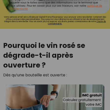
laquelle vous le faites ainsi que des informations sur le terminal que
vous utilisez. Pour en savoir plus sur ces traceurs, voir notre
politique de
confidentialité
.
Votre adresse email sera utilisée par Digital Prisma Playerspour vous envoyer votre newsletter contenant des
offres commerciales personnalisées. Vous pourrez vous désinscrire en utilisant le lien de désabonnement
intégré dans la newsletter. Pour en savoir plus et exercer vos droits, prenez connaissance de notre
Charte de
Confidentialité.
Pourquoi le vin rosé se
dégrade-t-il après
ouverture ?
Dès qu’une bouteille est ouverte :