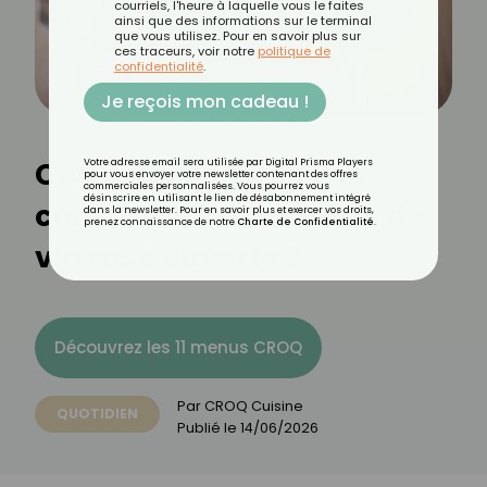
courriels, l'heure à laquelle vous le faites
ainsi que des informations sur le terminal
que vous utilisez. Pour en savoir plus sur
ces traceurs, voir notre
politique de
confidentialité
.
Je reçois mon cadeau !
Combien de temps se
Votre adresse email sera utilisée par Digital Prisma Players
pour vous envoyer votre newsletter contenant des offres
commerciales personnalisées. Vous pourrez vous
désinscrire en utilisant le lien de désabonnement intégré
conserve une bouteille de
dans la newsletter. Pour en savoir plus et exercer vos droits,
prenez connaissance de notre
Charte de Confidentialité
.
vin rosé ouverte ?
Découvrez les 11 menus CROQ
Par
CROQ Cuisine
QUOTIDIEN
Publié le
14/06/2026