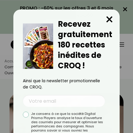
×
PROMO : -60% sur les offres 3 et 6 mois
×
avec le code CROQ60
Recevez
VOIR LA PROMO
gratuitement
180 recettes
inédites de
Accueil
Actus
Alimentation
CROQ !
Combien De Temps Se Conserve Une Bouteille De Vin Rouge
Ouverte ?
Ainsi que la newsletter promotionnelle
de CROQ.
Je consens à ce que la société Digital
Prisma Players analyse le taux d'ouverture
des courriels pour mesurer et optimiser les
performances des campagnes. Nous
pourrons savoir si vous ouvrez les