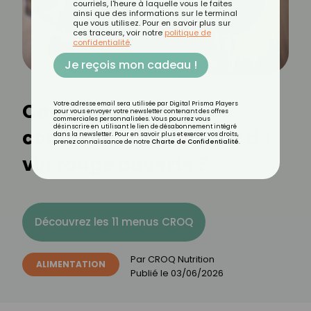
courriels, l'heure à laquelle vous le faites
ainsi que des informations sur le terminal
que vous utilisez. Pour en savoir plus sur
ces traceurs, voir notre
politique de
confidentialité
.
Je reçois mon cadeau !
Combien de temps se
Votre adresse email sera utilisée par Digital Prisma Players
pour vous envoyer votre newsletter contenant des offres
commerciales personnalisées. Vous pourrez vous
désinscrire en utilisant le lien de désabonnement intégré
conserve une bouteille de
dans la newsletter. Pour en savoir plus et exercer vos droits,
prenez connaissance de notre
Charte de Confidentialité
.
vin rouge ouverte ?
Découvrez les 11 menus CROQ
Par
CROQ Nutrition
ALIMENTATION
Publié le
03/06/2026