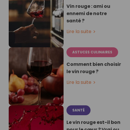
Vin rouge : ami ou
ennemi de notre
santé ?
Lire la suite
ASTUCES CULINAIRES
Comment bien choisir
le vin rouge ?
Lire la suite
SANTÉ
Le vin rouge est-il bon
pour le cœur ? Vrai ou