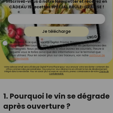
Inscrivez-vous à notre Newsletter et recevez en
CADEAU 15 recettes SPÉCIAL BRÛLE-GRAISSE !
Je télécharge
Je consens à ce que la société Digital Prisma Players analyse le taux
d'ouverture des courriels pour mesurer et optimiser les performances des
campagnes. Nous pourrons savoir si vous ouvrez les courriels, l'heure à
laquelle vous le faites ainsi que des informations sur le terminal que
vous utilisez. Pour en savoir plus sur ces traceurs, voir notre
politique de
confidentialité
.
Votre adresse email sera utilisée par Digital Prisma Playerspour vous envoyer votre newsletter contenant des
offres commerciales personnalisées. Vous pourrez vous désinscrire en utilisant le lien de désabonnement
intégré dans la newsletter. Pour en savoir plus et exercer vos droits, prenez connaissance de notre
Charte de
Confidentialité.
1. Pourquoi le vin se dégrade
après ouverture ?