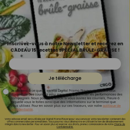
Inscrivez-vous à notre Newsletter et recevez en
CADEAU 15 recettes SPÉCIAL BRÛLE-GRAISSE !
Je télécharge
Je consens à ce que la société Digital Prisma Players analyse le taux
d'ouverture des courriels pour mesurer et optimiser les performances des
campagnes. Nous pourrons savoir si vous ouvrez les courriels, l'heure à
laquelle vous le faites ainsi que des informations sur le terminal que
vous utilisez. Pour en savoir plus sur ces traceurs, voir notre
politique de
confidentialité
.
Votre adresse email sera utilisée par Digital Prisma Playerspour vous envoyer votre newsletter contenant des
offres commerciales personnalisées. Vous pourrez vous désinscrire en utilisant le lien de désabonnement
intégré dans la newsletter. Pour en savoir plus et exercer vos droits, prenez connaissance de notre
Charte de
Confidentialité.