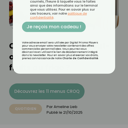
courriels, l'heure à laquelle vous le faites
ainsi que des informations sur le terminal
que vous utilisez. Pour en savoir plus sur
ces traceurs, voir notre
politique de
confidentialité
.
Je reçois mon cadeau !
Combien de temps peut-
Votre adresse email sera utilisée par Digital Prisma Players
pour vous envoyer votre newsletter contenant des offres
commerciales personnalisées. Vous pourrez vous
désinscrire en utilisant le lien de désabonnement intégré
on conserver un jus de
dans la newsletter. Pour en savoir plus et exercer vos droits,
prenez connaissance de notre
Charte de Confidentialité
.
fruits au frigo ?
Découvrez les 11 menus CROQ
Par
Ameline Lieb
QUOTIDIEN
Publié le
21/10/2025