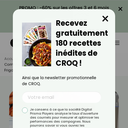
×
PROMO : -60% sur les offres 3 et 6 mois
×
avec le code CROQ60
Recevez
VOIR LA PROMO
gratuitement
180 recettes
inédites de
Accueil
Actus
Quotidien
CROQ !
Combien De Temps Peut-On Conserver Un Jus De Fruits Au
Frigo ?
Ainsi que la newsletter promotionnelle
de CROQ.
Je consens à ce que la société Digital
Prisma Players analyse le taux d'ouverture
des courriels pour mesurer et optimiser les
performances des campagnes. Nous
pourrons savoir si vous ouvrez les