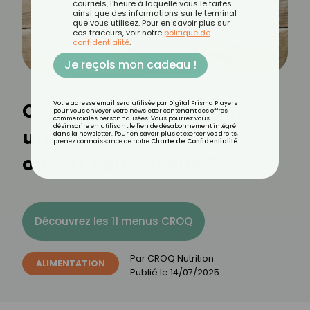
courriels, l'heure à laquelle vous le faites
ainsi que des informations sur le terminal
que vous utilisez. Pour en savoir plus sur
ces traceurs, voir notre
politique de
confidentialité
.
Je reçois mon cadeau !
Combien de temps garder
Votre adresse email sera utilisée par Digital Prisma Players
pour vous envoyer votre newsletter contenant des offres
commerciales personnalisées. Vous pourrez vous
désinscrire en utilisant le lien de désabonnement intégré
un pot de cornichons
dans la newsletter. Pour en savoir plus et exercer vos droits,
prenez connaissance de notre
Charte de Confidentialité
.
ouvert sans risque ?
Découvrez les 11 menus CROQ
Par
CROQ Nutrition
ALIMENTATION
Publié le
14/07/2025