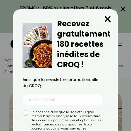
×
PROMO : -60% sur les offres 3 et 6 mois
×
avec le code CROQ60
Recevez
VOIR LA PROMO
gratuitement
180 recettes
inédites de
Accueil
Actus
Alimentation
CROQ !
Combien De Temps Garder Un Pot De Cornichons Ouvert Sans
Risque ?
Ainsi que la newsletter promotionnelle
de CROQ.
Je consens à ce que la société Digital
Prisma Players analyse le taux d'ouverture
des courriels pour mesurer et optimiser les
performances des campagnes. Nous
pourrons savoir si vous ouvrez les