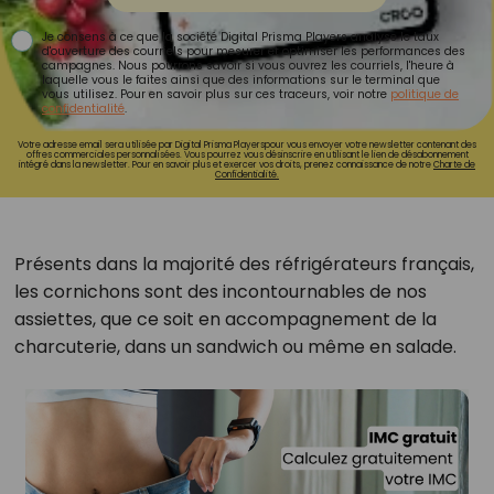
Je consens à ce que la société Digital Prisma Players analyse le taux
d'ouverture des courriels pour mesurer et optimiser les performances des
campagnes. Nous pourrons savoir si vous ouvrez les courriels, l'heure à
laquelle vous le faites ainsi que des informations sur le terminal que
vous utilisez. Pour en savoir plus sur ces traceurs, voir notre
politique de
confidentialité
.
Votre adresse email sera utilisée par Digital Prisma Playerspour vous envoyer votre newsletter contenant des
offres commerciales personnalisées. Vous pourrez vous désinscrire en utilisant le lien de désabonnement
intégré dans la newsletter. Pour en savoir plus et exercer vos droits, prenez connaissance de notre
Charte de
Confidentialité.
Présents dans la majorité des réfrigérateurs français,
les cornichons sont des incontournables de nos
assiettes, que ce soit en accompagnement de la
charcuterie, dans un sandwich ou même en salade.