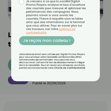
Je consens à ce que la société Digital
Prisma Players analyse le taux d'ouverture
des courriels pour mesurer et optimiser les
performances des campagnes. Nous
pourrons savoir si vous ouvrez les
courriels, l'heure à laquelle vous le faites
ainsi que des informations sur le terminal
que vous utilisez. Pour en savoir plus sur
ces traceurs, voir notre
politique de
Les 5 ennemis de votre
confidentialité
.
Je reçois mon cadeau !
testostérone
Votre adresse email sera utilisée par Digital Prisma Players
pour vous envoyer votre newsletter contenant des offres
commerciales personnalisées. Vous pourrez vous
désinscrire en utilisant le lien de désabonnement intégré
Découvrez les 11 menus CROQ
dans la newsletter. Pour en savoir plus et exercer vos droits,
prenez connaissance de notre
Charte de Confidentialité
.
Par
CROQ Santé
SANTÉ
Publié le
25/06/2026