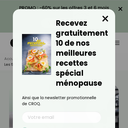
×
PROMO : -60% sur les offres 3 et 6 mois
×
avec le code CROQ60
Recevez
VOIR LA PROMO
gratuitement
10 de nos
meilleures
Accueil
Actus
Santé
recettes
Les 5 Ennemis De Votre Testostérone
spécial
ménopause
Ainsi que la newsletter promotionnelle
de CROQ.