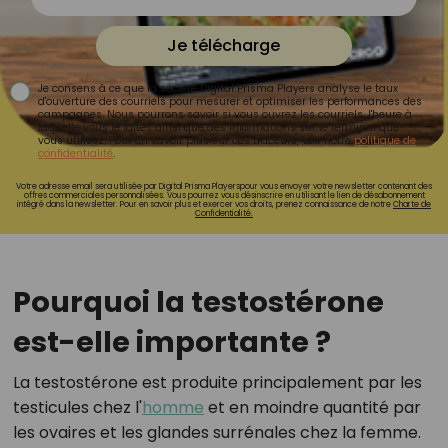
Je télécharge
Je consens à ce que la société Digital Prisma Players analyse le taux
d'ouverture des courriels pour mesurer et optimiser les performances des
campagnes. Nous pourrons savoir si vous ouvrez les courriels, l'heure à
laquelle vous le faites ainsi que des informations sur le terminal que
vous utilisez. Pour en savoir plus sur ces traceurs, voir notre
politique de
confidentialité
.
Votre adresse email sera utilisée par Digital Prisma Playerspour vous envoyer votre newsletter contenant des
offres commerciales personnalisées. Vous pourrez vous désinscrire en utilisant le lien de désabonnement
intégré dans la newsletter. Pour en savoir plus et exercer vos droits, prenez connaissance de notre
Charte de
Confidentialité.
Pourquoi la testostérone
est-elle importante ?
La testostérone est produite principalement par les
testicules chez l'
homme
et en moindre quantité par
les ovaires et les glandes surrénales chez la femme.