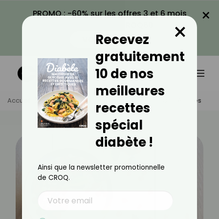
×
PROMO : -60% sur les offres 3 et 6 mois
×
avec le code CROQ60
Recevez
VOIR LA PROMO
gratuitement
10 de nos
meilleures
Accueil
Actus
Santé
5 Encas Bons Pour Diabétiques
recettes
spécial
diabète !
Ainsi que la newsletter promotionnelle
de CROQ.