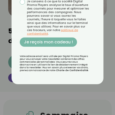
Je consens à ce que la société Digital
Prisma Players analyse le taux d'ouverture
des courriels pour mesurer et optimiser les
performances des campagnes. Nous
pourrons savoir si vous ouvrez les
courriels, l'heure à laquelle vous le faites
ainsi que des informations sur le terminal
que vous utilisez. Pour en savoir plus sur
5 encas bons pour
ces traceurs, voir notre
politique de
confidentialité
.
diabétiques
Je reçois mon cadeau !
Votre adresse email sera utilisée par Digital Prisma Players
pour vous envoyer votre newsletter contenant des offres
Découvrez les 11 menus CROQ
commerciales personnalisées. Vous pourrez vous
désinscrire en utilisant le lien de désabonnement intégré
dans la newsletter. Pour en savoir plus et exercer vos droits,
prenez connaissance de notre
Charte de Confidentialité
.
Par
CROQ Cuisine
SANTÉ
Publié le
03/04/2025