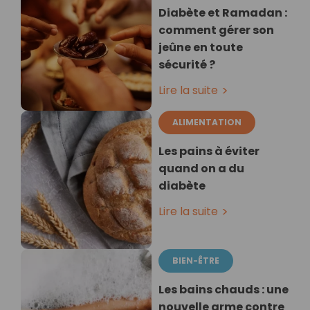
Diabète et Ramadan :
comment gérer son
jeûne en toute
sécurité ?
Lire la suite
ALIMENTATION
Les pains à éviter
quand on a du
diabète
Lire la suite
BIEN-ÊTRE
Les bains chauds : une
nouvelle arme contre