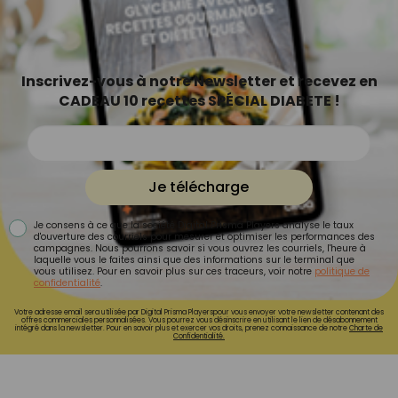
Inscrivez-vous à notre Newsletter et recevez en
CADEAU 10 recettes SPÉCIAL DIABETE !
Je télécharge
Je consens à ce que la société Digital Prisma Players analyse le taux
d'ouverture des courriels pour mesurer et optimiser les performances des
campagnes. Nous pourrons savoir si vous ouvrez les courriels, l'heure à
laquelle vous le faites ainsi que des informations sur le terminal que
vous utilisez. Pour en savoir plus sur ces traceurs, voir notre
politique de
confidentialité
.
Votre adresse email sera utilisée par Digital Prisma Playerspour vous envoyer votre newsletter contenant des
offres commerciales personnalisées. Vous pourrez vous désinscrire en utilisant le lien de désabonnement
intégré dans la newsletter. Pour en savoir plus et exercer vos droits, prenez connaissance de notre
Charte de
Confidentialité.