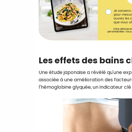
Je consens 
pour mesure
ouvrez les c
que vous uti
Votre adresse em
personnalisées. Vous 
Les effets des bains 
Une étude japonaise a révélé qu'une expos
associée à une amélioration des facteurs
l'hémoglobine glyquée, un indicateur clé