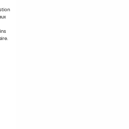
stion
aux
ins
ire.