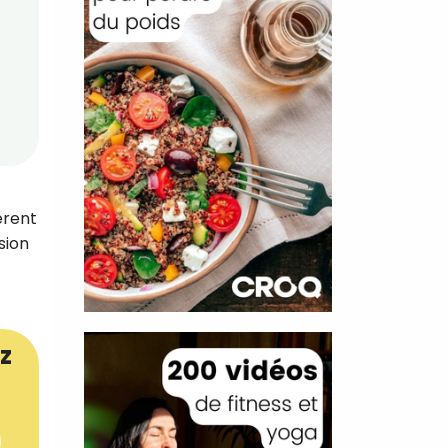
èrent
sion
z