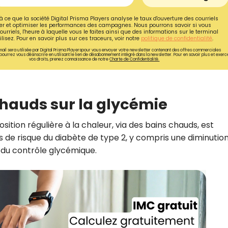
à ce que la société Digital Prisma Players analyse le taux d'ouverture des courriels
r et optimiser les performances des campagnes. Nous pourrons savoir si vous
ourriels, l'heure à laquelle vous le faites ainsi que des informations sur le terminal
lisez. Pour en savoir plus sur ces traceurs, voir notre
politique de confidentialité
.
ail sera utilisée par Digital Prisma Playerspour vous envoyer votre newsletter contenant des offres commerciales
pourrez vous désinscrire en utilisant le lien de désabonnement intégré dans la newsletter. Pour en savoir plus et exerc
vos droits, prenez connaissance de notre
Charte de Confidentialité.
chauds sur la glycémie
ition régulière à la chaleur, via des bains chauds, est
 de risque du diabète de type 2, y compris une diminutio
 du contrôle glycémique.
Recevez gratuitemen
de nos meilleures re
spécial diabète !
Ainsi que la newsletter promotio