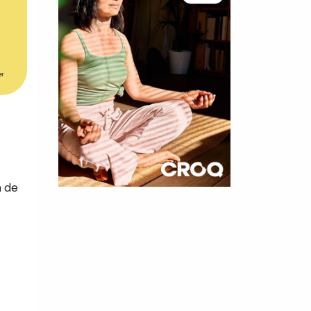
er
n de
×
t 10
cettes
nnelle de