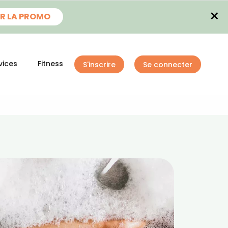
×
R LA PROMO
vices
Fitness
S'inscrire
Se connecter