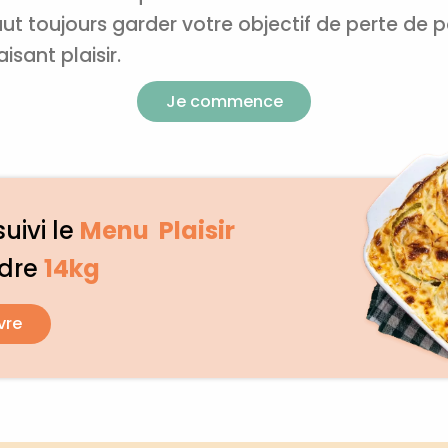
t toujours garder votre objectif de perte de poi
isant plaisir.
Je commence
suivi le
Menu Plaisir
rdre
14kg
vre