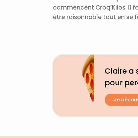
commencent Croq’Kilos. Il fau
être raisonnable tout en se fa
Claire a 
pour pe
Je décou