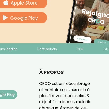
Apple Store
Google Play
ons légales
Partenariats
CGV
FA
À PROPOS
CROQ est un rééquilibrage
alimentaire qui vous aide à
gle Play
planifier vos repas selon 3
objectifs : minceur, maladie
chronique, étapes de vie.