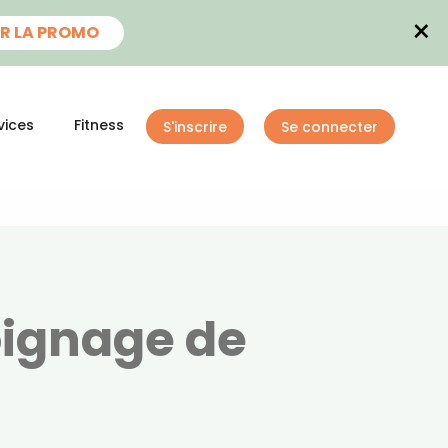
×
R LA PROMO
vices
Fitness
S'inscrire
Se connecter
oignage de