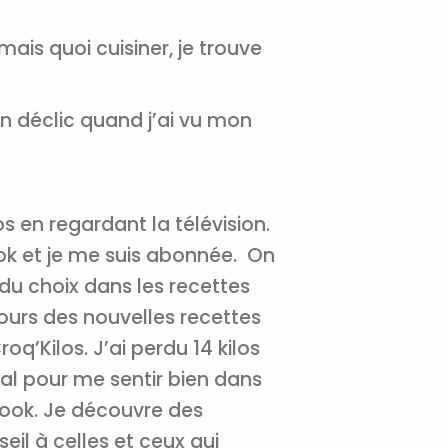
mais quoi cuisiner, je trouve
tal
 un déclic quand j’ai vu mon
verture
iser les
us
urriels,
i que
os en regardant la télévision.
e vous
traceurs,
ok et je me suis abonnée.
On
é
.
 du choix dans les recettes
ujours des nouvelles recettes
oq’Kilos. J’ai perdu 14 kilos
rs pour vous
es
al pour me sentir bien dans
t le lien de
r plus et
de
book. Je découvre des
eil à celles et ceux qui