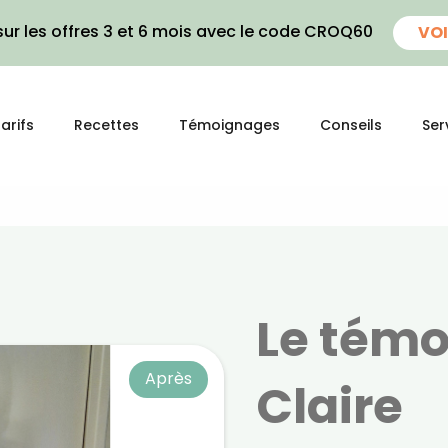
ur les offres 3 et 6 mois avec le code CROQ60
VOI
arifs
Recettes
Témoignages
Conseils
Ser
Le tém
Après
Claire