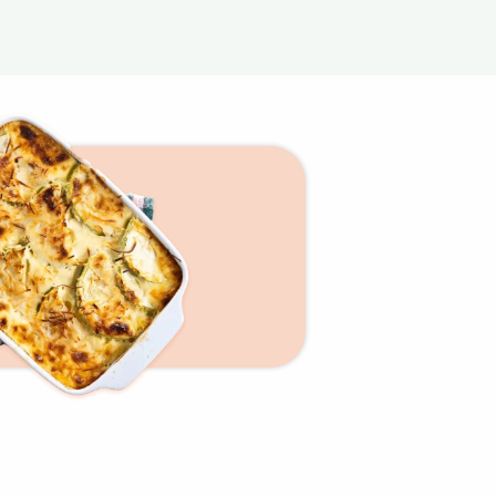
×
t 180
 CROQ
nnelle de