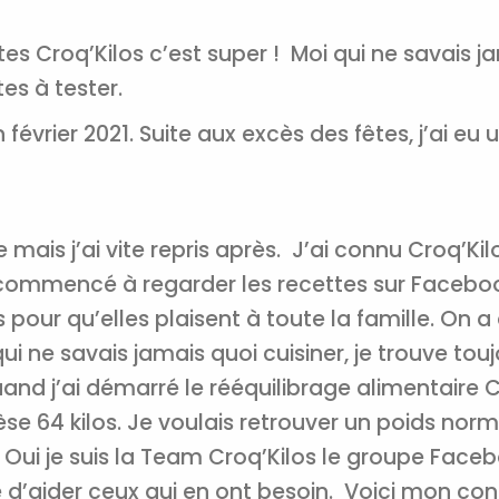
CROQ.
es Croq’Kilos c’est super ! Moi qui ne savais ja
es à tester.
Je consens à ce que la société Digi
février 2021. Suite aux excès des fêtes, j’ai eu
Prisma Players analyse le taux d'ou
des courriels pour mesurer et optim
performances des campagnes. No
pourrons savoir si vous ouvrez les co
l'heure à laquelle vous le faites ains
 mais j’ai vite repris après.
J’ai connu Croq’Kil
des informations sur le terminal qu
utilisez. Pour en savoir plus sur ces 
ai commencé à regarder les recettes sur Facebo
voir notre
politique de confidentialit
 pour qu’elles plaisent à toute la famille. On a
Je reçois mon cadeau !
qui ne savais jamais quoi cuisiner, je trouve to
uand j’ai démarré le rééquilibrage alimentaire Cr
Votre adresse email sera utilisée par Digital Prisma Playe
envoyer votre newsletter contenant des offres commercial
èse 64 kilos.
Je voulais retrouver un poids norm
personnalisées. Vous pourrez vous désinscrire en utilisan
désabonnement intégré dans la newsletter. Pour en savoi
exercer vos droits, prenez connaissance de notre
Charte 
Oui je suis la Team Croq’Kilos le groupe Face
Confidentialité
.
e d’aider ceux qui en ont besoin.
Voici mon cons