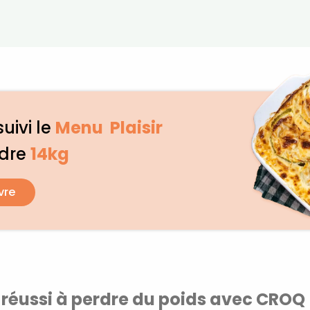
suivi le
Menu Plaisir
rdre
14kg
vre
Recevez gratuitemen
recettes inédites de
!
 réussi à perdre du poids avec CROQ
Ainsi que la newsletter promotio