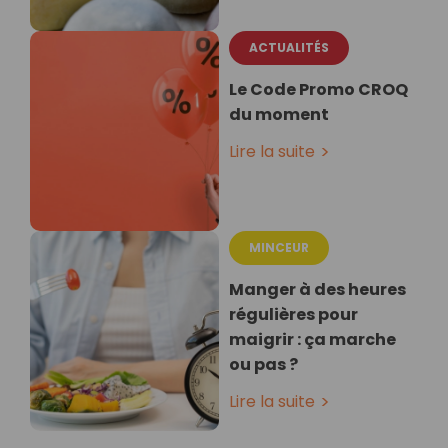
ACTUALITÉS
Le Code Promo CROQ
du moment
Lire la suite
MINCEUR
Manger à des heures
régulières pour
maigrir : ça marche
ou pas ?
Lire la suite