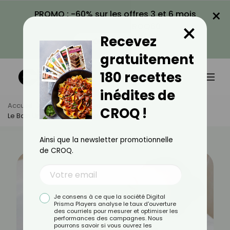
×
PROMO : -60% sur les offres 3 et 6 mois
×
avec le code CROQ60
Recevez
VOIR LA PROMO
gratuitement
180 recettes
inédites de
Accueil
Actus
Minceur
CROQ !
Le Bain Un Allié Minceur Info Ou Intox ?
Ainsi que la newsletter promotionnelle
de CROQ.
Je consens à ce que la société Digital
Prisma Players analyse le taux d'ouverture
des courriels pour mesurer et optimiser les
performances des campagnes. Nous
pourrons savoir si vous ouvrez les