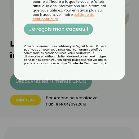
courriels, l'heure à laquelle vous le faites
ainsi que des informations sur le terminal
que vous utilisez. Pour en savoir plus sur
ces traceurs, voir notre
politique de
confidentialité
.
Je reçois mon cadeau !
Le bain un allié minceur
Votre adresse email sera utilisée par Digital Prisma Players
pour vous envoyer votre newsletter contenant des offres
info ou intox ?
commerciales personnalisées. Vous pourrez vous
désinscrire en utilisant le lien de désabonnement intégré
dans la newsletter. Pour en savoir plus et exercer vos droits,
prenez connaissance de notre
Charte de Confidentialité
.
Découvrez les 11 menus CROQ
Par
Amandine Vanstaevel
MINCEUR
Publié le
04/09/2019