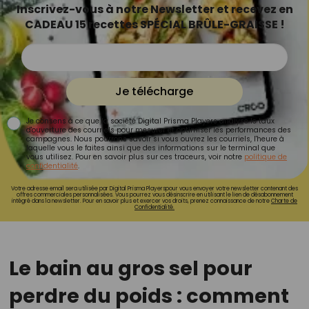
Inscrivez-vous à notre Newsletter et recevez en
CADEAU 15 recettes SPÉCIAL BRÛLE-GRAISSE !
Je télécharge
Je consens à ce que la société Digital Prisma Players analyse le taux
d'ouverture des courriels pour mesurer et optimiser les performances des
campagnes. Nous pourrons savoir si vous ouvrez les courriels, l'heure à
laquelle vous le faites ainsi que des informations sur le terminal que
vous utilisez. Pour en savoir plus sur ces traceurs, voir notre
politique de
confidentialité
.
Votre adresse email sera utilisée par Digital Prisma Playerspour vous envoyer votre newsletter contenant des
offres commerciales personnalisées. Vous pourrez vous désinscrire en utilisant le lien de désabonnement
intégré dans la newsletter. Pour en savoir plus et exercer vos droits, prenez connaissance de notre
Charte de
Confidentialité.
Le bain au gros sel pour
perdre du poids : comment