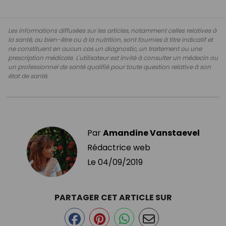
Les informations diffusées sur les articles, notamment celles relatives à
la santé, au bien-être ou à la nutrition, sont fournies à titre indicatif et
ne constituent en aucun cas un diagnostic, un traitement ou une
prescription médicale. L'utilisateur est invité à consulter un médecin ou
un professionnel de santé qualifié pour toute question relative à son
état de santé.
Par
Amandine Vanstaevel
Rédactrice web
Le
04/09/2019
PARTAGER CET ARTICLE SUR