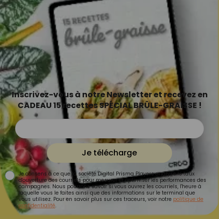
Inscrivez-vous à notre Newsletter et recevez en
CADEAU 15 recettes SPÉCIAL BRÛLE-GRAISSE !
Je télécharge
Je consens à ce que la société Digital Prisma Players analyse le taux
d'ouverture des courriels pour mesurer et optimiser les performances des
campagnes. Nous pourrons savoir si vous ouvrez les courriels, l'heure à
laquelle vous le faites ainsi que des informations sur le terminal que
vous utilisez. Pour en savoir plus sur ces traceurs, voir notre
politique de
confidentialité
.