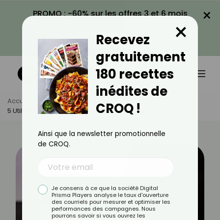
×
PROMO : -60% sur les offres 3 et 6 mois
×
avec le code CROQ60
Recevez
VOIR LA PROMO
gratuitement
180 recettes
inédites de
Accueil
Actus
Santé
CROQ !
5 Utilisations Originales De La Vaseline
Ainsi que la newsletter promotionnelle
de CROQ.
Je consens à ce que la société Digital
Prisma Players analyse le taux d'ouverture
des courriels pour mesurer et optimiser les
performances des campagnes. Nous
pourrons savoir si vous ouvrez les