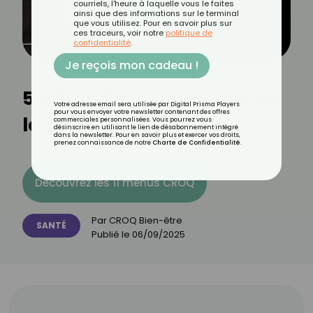
courriels, l'heure à laquelle vous le faites
ainsi que des informations sur le terminal
que vous utilisez. Pour en savoir plus sur
ces traceurs, voir notre
politique de
confidentialité
.
Je reçois mon cadeau !
5 utilisations originales de
Votre adresse email sera utilisée par Digital Prisma Players
pour vous envoyer votre newsletter contenant des offres
la vaseline
commerciales personnalisées. Vous pourrez vous
désinscrire en utilisant le lien de désabonnement intégré
dans la newsletter. Pour en savoir plus et exercer vos droits,
prenez connaissance de notre
Charte de Confidentialité
.
Découvrez les 11 menus CROQ
Par
CROQ Bien-être
SANTÉ
Publié le
06/09/2025