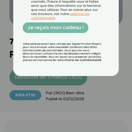
courriels, l'heure à laquelle vous le faites
ainsi que des informations sur le terminal
que vous utilisez. Pour en savoir plus sur
ces traceurs, voir notre
politique de
confidentialité
.
Je reçois mon cadeau !
7 conseils simples pour
Votre adresse email sera utilisée par Digital Prisma Players
pour vous envoyer votre newsletter contenant des offres
prévenir les mycoses
commerciales personnalisées. Vous pourrez vous
désinscrire en utilisant le lien de désabonnement intégré
dans la newsletter. Pour en savoir plus et exercer vos droits,
prenez connaissance de notre
Charte de Confidentialité
.
Découvrez les 11 menus CROQ
Par
CROQ Bien-être
BIEN-ÊTRE
Publié le
03/12/2025