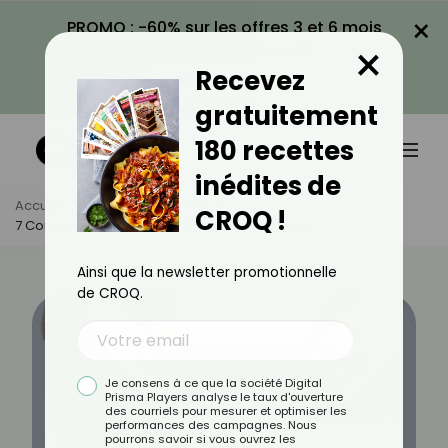
×
PROMO : -60% sur les offres 3 et 6 mois
×
avec le code CROQ60
Recevez
VOIR LA PROMO
gratuitement
180 recettes
inédites de
Accueil
Actus
Bien-Être
CROQ !
7 Conseils Simples Pour Prévenir Les Mycoses
Ainsi que la newsletter promotionnelle
de CROQ.
Je consens à ce que la société Digital
Prisma Players analyse le taux d'ouverture
des courriels pour mesurer et optimiser les
performances des campagnes. Nous
pourrons savoir si vous ouvrez les