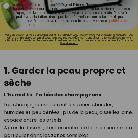
Je consens à ce que la société Digital Prisma Players analyse le taux
d'ouverture des courriels pour mesurer et optimiser les performances des
campagnes. Nous pourrons savoir si vous ouvrez les courriels, l'heure à
laquelle vous le faites ainsi que des informations sur le terminal que
vous utilisez. Pour en savoir plus sur ces traceurs, voir notre
politique de
confidentialité
.
Votre adresse email sera utilisée par Digital Prisma Playerspour vous envoyer votre newsletter contenant des
offres commerciales personnalisées. Vous pourrez vous désinscrire en utilisant le lien de désabonnement
intégré dans la newsletter. Pour en savoir plus et exercer vos droits, prenez connaissance de notre
Charte de
Confidentialité.
1. Garder la peau propre et
sèche
L’humidité : l’alliée des champignons
Les champignons adorent les zones chaudes,
humides et peu aérées : plis de la peau, aisselles, aine,
espace entre les orteils.
Après la douche, il est essentiel de bien se sécher, en
particulier dans les zones sensibles.