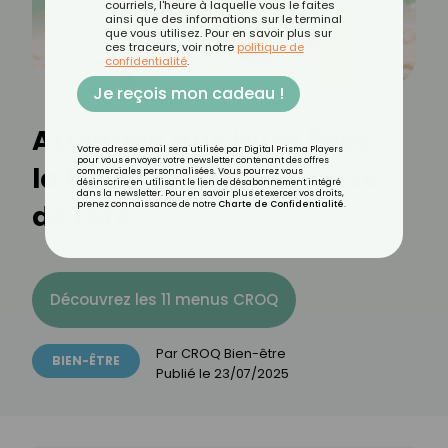
courriels, l'heure à laquelle vous le faites
ainsi que des informations sur le terminal
que vous utilisez. Pour en savoir plus sur
ces traceurs, voir notre
politique de
confidentialité
.
Je reçois mon cadeau !
Attention aux burn lines :
Votre adresse email sera utilisée par Digital Prisma Players
pour vous envoyer votre newsletter contenant des offres
la tendance dangereuse
commerciales personnalisées. Vous pourrez vous
désinscrire en utilisant le lien de désabonnement intégré
dans la newsletter. Pour en savoir plus et exercer vos droits,
de l'été
prenez connaissance de notre
Charte de Confidentialité
.
Découvrez les 11 menus CROQ
Par
CROQ Bien-être
BIEN-ÊTRE
Publié le
23/07/2025