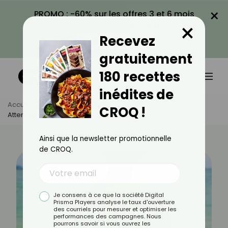
×
PROMO : -60% sur les offres 3 et 6 mois
×
avec le code CROQ60
Recevez
VOIR LA PROMO
gratuitement
180 recettes
inédites de
Accueil
Actus
Bien-Être
CROQ !
Attention Aux Burn Lines : La Tendance Dangereuse De L'été
Ainsi que la newsletter promotionnelle
de CROQ.
Je consens à ce que la société Digital
Prisma Players analyse le taux d'ouverture
des courriels pour mesurer et optimiser les
performances des campagnes. Nous
pourrons savoir si vous ouvrez les