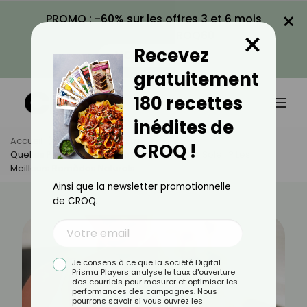
×
PROMO : -60% sur les offres 3 et 6 mois
×
avec le code CROQ60
Recevez
VOIR LA PROMO
gratuitement
180 recettes
inédites de
Accueil
Actus
Bien-Être
CROQ !
Quelles Plantes Pour Soulager Un Coup De Soleil ? Les
Meilleurs Remèdes Naturels
Ainsi que la newsletter promotionnelle
de CROQ.
Je consens à ce que la société Digital
Prisma Players analyse le taux d'ouverture
des courriels pour mesurer et optimiser les
performances des campagnes. Nous
pourrons savoir si vous ouvrez les