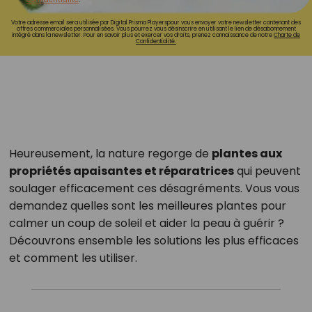
Votre adresse email sera utilisée par Digital Prisma Playerspour vous envoyer votre newsletter contenant des
offres commerciales personnalisées. Vous pourrez vous désinscrire en utilisant le lien de désabonnement
intégré dans la newsletter. Pour en savoir plus et exercer vos droits, prenez connaissance de notre
Charte de
Confidentialité.
Heureusement, la nature regorge de
plantes aux
propriétés apaisantes et réparatrices
qui peuvent
soulager efficacement ces désagréments. Vous vous
demandez quelles sont les meilleures plantes pour
calmer un coup de soleil et aider la peau à guérir ?
Découvrons ensemble les solutions les plus efficaces
et comment les utiliser.