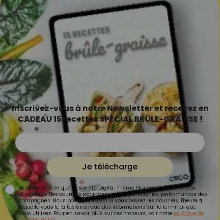
Inscrivez-vous à notre Newsletter et recevez en
CADEAU 15 recettes SPÉCIAL BRÛLE-GRAISSE !
Je télécharge
Je consens à ce que la société Digital Prisma Players analyse le taux
d'ouverture des courriels pour mesurer et optimiser les performances des
campagnes. Nous pourrons savoir si vous ouvrez les courriels, l'heure à
laquelle vous le faites ainsi que des informations sur le terminal que
vous utilisez. Pour en savoir plus sur ces traceurs, voir notre
politique de
confidentialité
.