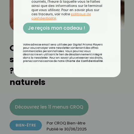
courriels, l'heure à laquelle vous le faites
ainsi que des informations sur le terminal
que vous utilisez. Pour en savoir plus sur
ces traceurs, voir notre
politique de
confidentialité
.
Je reçois mon cadeau !
Quelles plantes pour
Votre adresse email sera utilisée par Digital Prisma Players
pour vous envoyer votre newsletter contenant des offres
commerciales personnalisées. Vous pourrez vous
désinscrire en utilisant le lien de désabonnement intégré
soulager un coup de soleil
dans la newsletter. Pour en savoir plus et exercer vos droits,
prenez connaissance de notre
Charte de Confidentialité
.
? Les meilleurs remèdes
naturels
Découvrez les 11 menus CROQ
Par
CROQ Bien-être
BIEN-ÊTRE
Publié le
30/06/2025