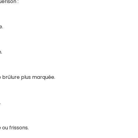
érison :
e.
.
e brûlure plus marquée.
.
 ou frissons.