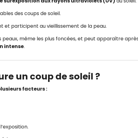
e surexposition aux rayons ultraviolets (UV)
du soleil.
bles des coups de soleil.
et participent au vieillissement de la peau.
es peaux, même les plus foncées, et peut apparaître aprè
on intense
.
e un coup de soleil ?
lusieurs facteurs :
’exposition.