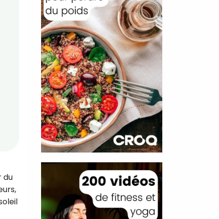
r du
eurs,
oleil