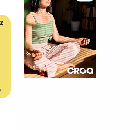
z
×
er
t 180
 CROQ
nnelle de