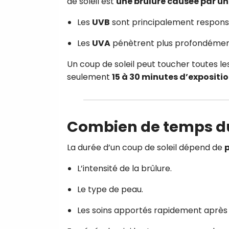
de soleil est
une brûlure causée par un
Les
UVB
sont principalement responsa
Les
UVA
pénètrent plus profondément 
Un coup de soleil peut toucher toutes l
seulement
15 à 30 minutes d’expositi
Combien de temps dur
La durée d’un coup de soleil dépend de
p
L’intensité de la brûlure.
Le type de peau.
Les soins apportés rapidement après l