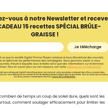
ez-vous à notre Newsletter et receve
CADEAU 15 recettes SPÉCIAL BRÛLE-
GRAISSE !
Je télécharge
à ce que la société Digital Prisma Players analyse le taux d'ouverture des courriels
r et optimiser les performances des campagnes. Nous pourrons savoir si vous
ourriels, l'heure à laquelle vous le faites ainsi que des informations sur le terminal
lisez. Pour en savoir plus sur ces traceurs, voir notre
politique de confidentialité
.
ail sera utilisée par Digital Prisma Playerspour vous envoyer votre newsletter contenant des offres commerciales
pourrez vous désinscrire en utilisant le lien de désabonnement intégré dans la newsletter. Pour en savoir plus et exerc
vos droits, prenez connaissance de notre
Charte de Confidentialité.
Recevez gratuitemen
recettes inédites de
!
ombien de temps un coup de soleil dure, quels sont les
surtout, comment soulager efficacement pour limiter les
Ainsi que la newsletter promotio