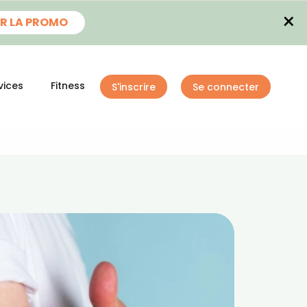
×
R LA PROMO
vices
Fitness
S'inscrire
Se connecter