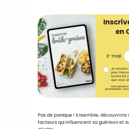
Inscriv
en 
E-mail
Je consens 
pour mesure
ouvrez les c
que vous uti
Votre adresse em
personnalisées. Vous 
Pas de panique ! Ensemble, découvrons c
facteurs qui influencent sa guérison et 