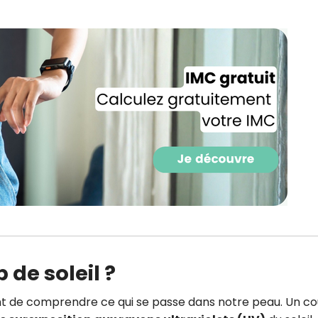
CROQ.
Je consens à ce que la société Digi
Prisma Players analyse le taux d'ou
des courriels pour mesurer et optim
performances des campagnes. No
pourrons savoir si vous ouvrez les co
l'heure à laquelle vous le faites ains
des informations sur le terminal qu
utilisez. Pour en savoir plus sur ces 
voir notre
politique de confidentialit
Je reçois mon cadeau !
Votre adresse email sera utilisée par Digital Prisma Playe
envoyer votre newsletter contenant des offres commercial
de soleil ?
personnalisées. Vous pourrez vous désinscrire en utilisan
désabonnement intégré dans la newsletter. Pour en savoi
exercer vos droits, prenez connaissance de notre
Charte 
Confidentialité
.
ant de comprendre ce qui se passe dans notre peau. Un c