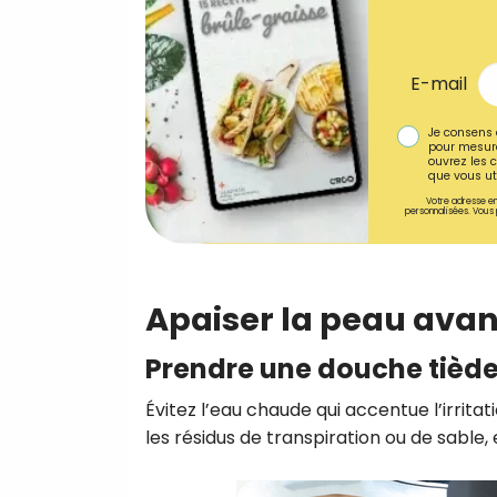
E-mail
Je consens 
pour mesure
ouvrez les c
que vous uti
Votre adresse em
personnalisées. Vous 
Apaiser la peau avan
Prendre une douche tièd
Évitez l’eau chaude qui accentue l’irrita
les résidus de transpiration ou de sabl