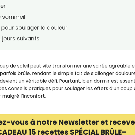
her
e sommeil
s pour soulager la douleur
 jours suivants
 coup de soleil peut vite transformer une soirée agréable 
e, parfois brûle, rendant le simple fait de s’allonger doulour
evient un véritable défi. Pourtant, bien dormir est essent
 des conseils pratiques pour soulager les effets d’un coup
 malgré l’inconfort.
ez-vous à notre Newsletter et receve
CADEAU 15 recettes SPÉCIAL BRÛLE-