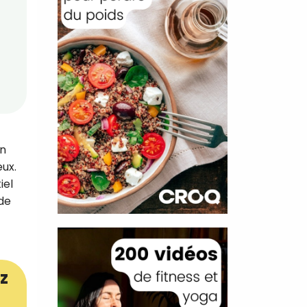
en
eux.
iel
 de
z