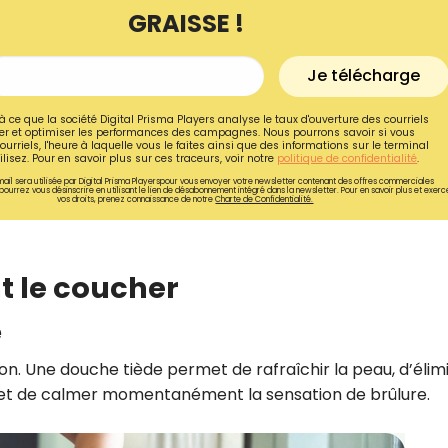
GRAISSE !
Je télécharge
à ce que la société Digital Prisma Players analyse le taux d'ouverture des courriels
r et optimiser les performances des campagnes. Nous pourrons savoir si vous
ourriels, l'heure à laquelle vous le faites ainsi que des informations sur le terminal
lisez. Pour en savoir plus sur ces traceurs, voir notre
politique de confidentialité
.
ail sera utilisée par Digital Prisma Playerspour vous envoyer votre newsletter contenant des offres commerciales
pourrez vous désinscrire en utilisant le lien de désabonnement intégré dans la newsletter. Pour en savoir plus et exerc
vos droits, prenez connaissance de notre
Charte de Confidentialité.
t le coucher
e
Recevez gratuitemen
recettes inédites de
tion. Une douche tiède permet de rafraîchir la peau, d’élim
!
e, et de calmer momentanément la sensation de brûlure.
Ainsi que la newsletter promotio