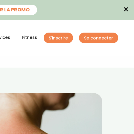
×
R LA PROMO
vices
Fitness
S'inscrire
Se connecter