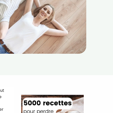
out
e
er