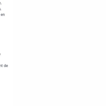
,
,
 en
a
nt de