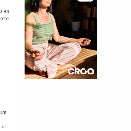
ts en
notre
×
t 180
 CROQ
sant
 et
nnelle de