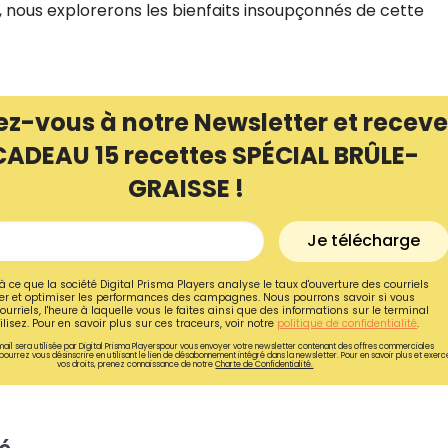
, nous explorerons les bienfaits insoupçonnés de cette
ez-vous à notre Newsletter et receve
CADEAU 15 recettes SPÉCIAL BRÛLE-
GRAISSE !
Je télécharge
à ce que la société Digital Prisma Players analyse le taux d'ouverture des courriels
r et optimiser les performances des campagnes. Nous pourrons savoir si vous
ourriels, l'heure à laquelle vous le faites ainsi que des informations sur le terminal
lisez. Pour en savoir plus sur ces traceurs, voir notre
politique de confidentialité
.
ail sera utilisée par Digital Prisma Playerspour vous envoyer votre newsletter contenant des offres commerciales
pourrez vous désinscrire en utilisant le lien de désabonnement intégré dans la newsletter. Pour en savoir plus et exerc
vos droits, prenez connaissance de notre
Charte de Confidentialité.