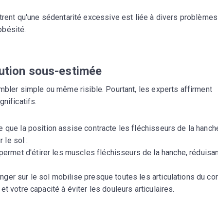
CROQ.
rent qu'une sédentarité excessive est liée à divers problèmes
obésité.
Je consens à ce que la société Digi
Prisma Players analyse le taux d'ou
olution sous-estimée
des courriels pour mesurer et optim
performances des campagnes. No
pourrons savoir si vous ouvrez les co
embler simple ou même risible. Pourtant, les experts affirment
l'heure à laquelle vous le faites ains
nificatifs.
des informations sur le terminal qu
utilisez. Pour en savoir plus sur ces 
voir notre
politique de confidentialit
 que la position assise contracte les fléchisseurs de la hanch
 le sol :
Je reçois mon cadeau !
 permet d'étirer les muscles fléchisseurs de la hanche, réduisa
Votre adresse email sera utilisée par Digital Prisma Playe
onger sur le sol mobilise presque toutes les articulations du cor
envoyer votre newsletter contenant des offres commercial
personnalisées. Vous pourrez vous désinscrire en utilisan
désabonnement intégré dans la newsletter. Pour en savoi
 et votre capacité à éviter les douleurs articulaires.
exercer vos droits, prenez connaissance de notre
Charte 
Confidentialité
.