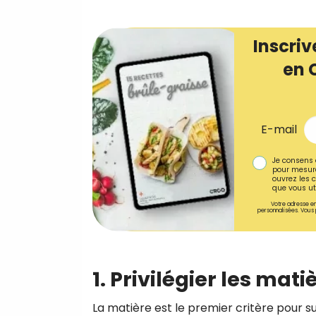
Inscriv
en 
E-mail
Je consens 
pour mesure
ouvrez les c
que vous uti
Votre adresse em
personnalisées. Vous 
1. Privilégier les mat
La matière est le premier critère pour 