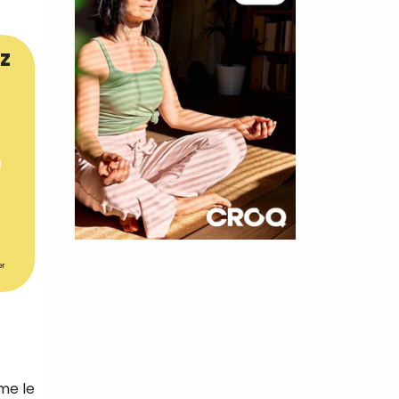
z
×
er
t 180
 CROQ
me le
nnelle de