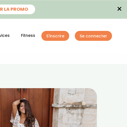
×
R LA PROMO
vices
Fitness
S'inscrire
Se connecter