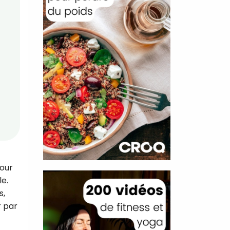
pour
le.
s,
r par