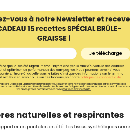
ez-vous à notre Newsletter et receve
CADEAU 15 recettes SPÉCIAL BRÛLE-
GRAISSE !
Je télécharge
à ce que la société Digital Prisma Players analyse le taux d'ouverture des courriels
r et optimiser les performances des campagnes. Nous pourrons savoir si vous
ourriels, l'heure à laquelle vous le faites ainsi que des informations sur le terminal
lisez. Pour en savoir plus sur ces traceurs, voir notre
politique de confidentialité
.
ail sera utilisée par Digital Prisma Playerspour vous envoyer votre newsletter contenant des offres commerciales
pourrez vous désinscrire en utilisant le lien de désabonnement intégré dans la newsletter. Pour en savoir plus et exerc
vos droits, prenez connaissance de notre
Charte de Confidentialité.
Recevez gratuitemen
recettes inédites de
ières naturelles et respirantes
!
supporter un pantalon en été. Les tissus synthétiques com
Ainsi que la newsletter promotio