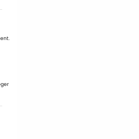
ent.
éger