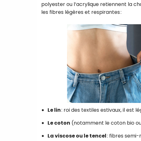
polyester ou l’acrylique retiennent la ch
les fibres légères et respirantes :
Le lin
: roi des textiles estivaux, il est
Le coton
(notamment le coton bio ou fi
La viscose ou le tencel
: fibres semi-