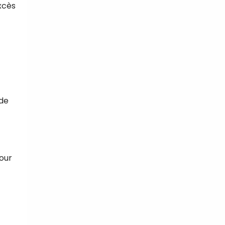
excès
 de
pour