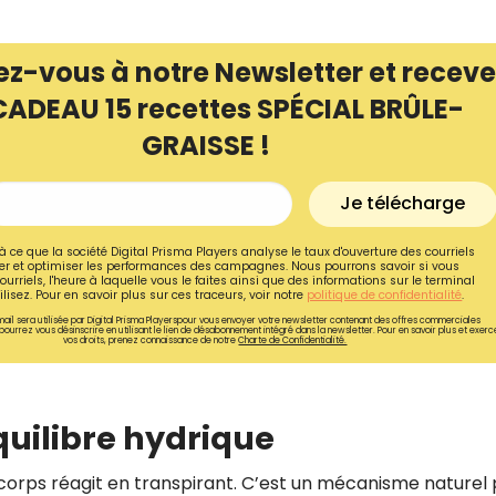
ez-vous à notre Newsletter et receve
CADEAU 15 recettes SPÉCIAL BRÛLE-
GRAISSE !
Je télécharge
à ce que la société Digital Prisma Players analyse le taux d'ouverture des courriels
r et optimiser les performances des campagnes. Nous pourrons savoir si vous
ourriels, l'heure à laquelle vous le faites ainsi que des informations sur le terminal
lisez. Pour en savoir plus sur ces traceurs, voir notre
politique de confidentialité
.
ail sera utilisée par Digital Prisma Playerspour vous envoyer votre newsletter contenant des offres commerciales
pourrez vous désinscrire en utilisant le lien de désabonnement intégré dans la newsletter. Pour en savoir plus et exerc
vos droits, prenez connaissance de notre
Charte de Confidentialité.
Recevez gratuitemen
recettes inédites de
quilibre hydrique
!
corps réagit en transpirant. C’est un mécanisme naturel
Ainsi que la newsletter promotio