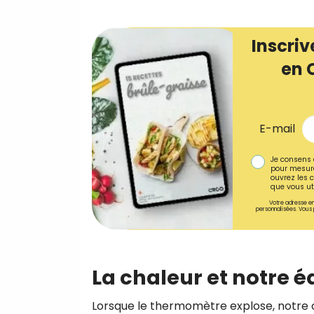
Inscriv
en 
E-mail
Je consens 
pour mesure
ouvrez les c
que vous uti
Votre adresse em
personnalisées. Vous 
La chaleur et notre é
Lorsque le thermomètre explose, notre 