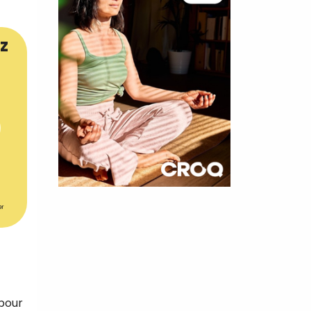
z
×
er
t 180
 CROQ
 pour
nnelle de