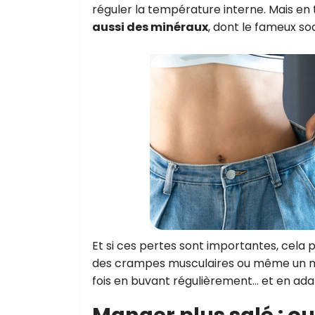
réguler la température interne. Mais en 
aussi des minéraux
, dont le fameux sod
Et si ces pertes sont importantes, cela
des crampes musculaires ou même un mala
fois en buvant régulièrement… et en ad
Manger plus salé : o