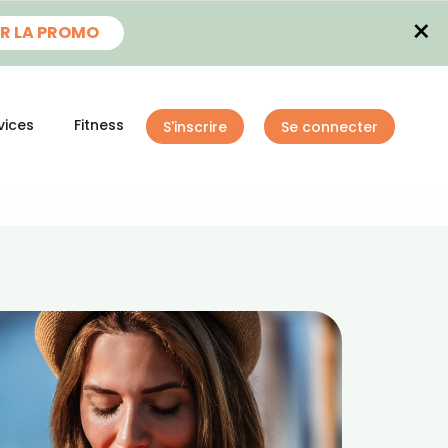
×
R LA PROMO
vices
Fitness
S'inscrire
Se connecter