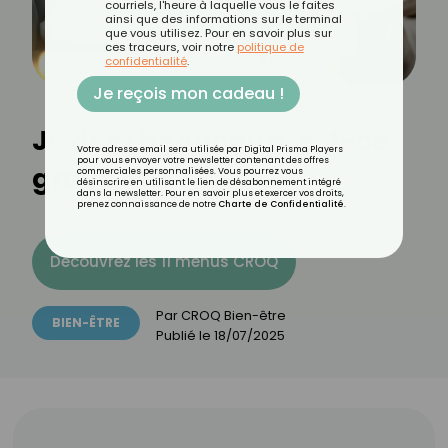
courriels, l'heure à laquelle vous le faites
ainsi que des informations sur le terminal
que vous utilisez. Pour en savoir plus sur
ces traceurs, voir notre
politique de
confidentialité
.
Je reçois mon cadeau !
Je dors beaucoup, est-ce
Votre adresse email sera utilisée par Digital Prisma Players
pour vous envoyer votre newsletter contenant des offres
grave ?
commerciales personnalisées. Vous pourrez vous
désinscrire en utilisant le lien de désabonnement intégré
dans la newsletter. Pour en savoir plus et exercer vos droits,
prenez connaissance de notre
Charte de Confidentialité
.
Découvrez les 11 menus CROQ
Par
CROQ Bien-être
BIEN-ÊTRE
Publié le
18/07/2025