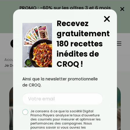
×
PROMO : -60% sur les offres 3 et 6 mois
×
avec le code CROQ60
Recevez
VOIR LA PROMO
gratuitement
180 recettes
inédites de
Accueil
Actus
Bien-Être
CROQ !
Je Dors Beaucoup, Est-Ce Grave ?
Ainsi que la newsletter promotionnelle
de CROQ.
Je consens à ce que la société Digital
Prisma Players analyse le taux d'ouverture
des courriels pour mesurer et optimiser les
performances des campagnes. Nous
pourrons savoir si vous ouvrez les