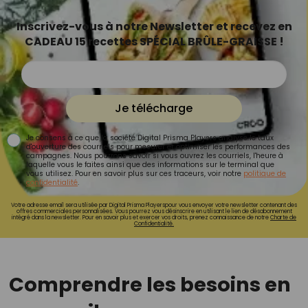
Inscrivez-vous à notre Newsletter et recevez en
CADEAU 15 recettes SPÉCIAL BRÛLE-GRAISSE !
Je télécharge
Je consens à ce que la société Digital Prisma Players analyse le taux
d'ouverture des courriels pour mesurer et optimiser les performances des
campagnes. Nous pourrons savoir si vous ouvrez les courriels, l'heure à
laquelle vous le faites ainsi que des informations sur le terminal que
vous utilisez. Pour en savoir plus sur ces traceurs, voir notre
politique de
confidentialité
.
Votre adresse email sera utilisée par Digital Prisma Playerspour vous envoyer votre newsletter contenant des
offres commerciales personnalisées. Vous pourrez vous désinscrire en utilisant le lien de désabonnement
intégré dans la newsletter. Pour en savoir plus et exercer vos droits, prenez connaissance de notre
Charte de
Confidentialité.
Comprendre les besoins en