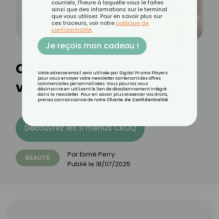
courriels, l'heure à laquelle vous le faites
ainsi que des informations sur le terminal
que vous utilisez. Pour en savoir plus sur
ces traceurs, voir notre
politique de
confidentialité
.
Je reçois mon cadeau !
Ce que votre peau dit de
Votre adresse email sera utilisée par Digital Prisma Players
pour vous envoyer votre newsletter contenant des offres
votre état émotionnel
commerciales personnalisées. Vous pourrez vous
désinscrire en utilisant le lien de désabonnement intégré
dans la newsletter. Pour en savoir plus et exercer vos droits,
prenez connaissance de notre
Charte de Confidentialité
.
Découvrez les 11 menus CROQ
Par
Esmé Perry
BEAUTÉ
Publié le
18/07/2025