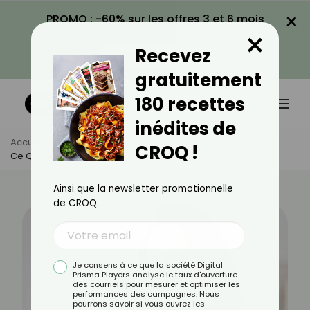
×
PROMO : -60% sur les offres 3 et 6 mois
×
avec le code CROQ60
Recevez
VOIR LA PROMO
gratuitement
180 recettes
inédites de
Accueil
Actus
Beauté
CROQ !
Ce Que Votre Peau Dit De Votre État Émotionnel
Ainsi que la newsletter promotionnelle
de CROQ.
Je consens à ce que la société Digital
Prisma Players analyse le taux d'ouverture
des courriels pour mesurer et optimiser les
performances des campagnes. Nous
pourrons savoir si vous ouvrez les