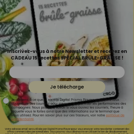
Inscrivez-vous à notre Newsletter et recevez en
CADEAU 15 recettes SPÉCIAL BRÛLE-GRAISSE !
Je télécharge
Je consens à ce que la société Digital Prisma Players analyse le taux
d'ouverture des courriels pour mesurer et optimiser les performances des
campagnes. Nous pourrons savoir si vous ouvrez les courriels, l'heure à
laquelle vous le faites ainsi que des informations sur le terminal que
vous utilisez. Pour en savoir plus sur ces traceurs, voir notre
politique de
confidentialité
.
Votre adresse email sera utilisée par Digital Prisma Playerspour vous envoyer votre newsletter contenant des
offres commerciales personnalisées. Vous pourrez vous désinscrire en utilisant le lien de désabonnement