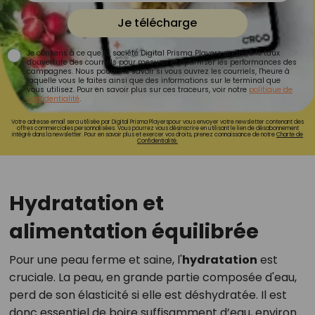
Je télécharge
Je consens à ce que la société Digital Prisma Players analyse le taux
d'ouverture des courriels pour mesurer et optimiser les performances des
campagnes. Nous pourrons savoir si vous ouvrez les courriels, l'heure à
laquelle vous le faites ainsi que des informations sur le terminal que
vous utilisez. Pour en savoir plus sur ces traceurs, voir notre
politique de
confidentialité
.
Votre adresse email sera utilisée par Digital Prisma Playerspour vous envoyer votre newsletter contenant des
offres commerciales personnalisées. Vous pourrez vous désinscrire en utilisant le lien de désabonnement
intégré dans la newsletter. Pour en savoir plus et exercer vos droits, prenez connaissance de notre
Charte de
Confidentialité.
Hydratation et
alimentation équilibrée
Pour une peau ferme et saine, l'
hydratation
est
cruciale. La peau, en grande partie composée d'eau,
perd de son élasticité si elle est déshydratée. Il est
donc essentiel de boire suffisamment d’eau, environ