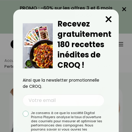
×
PROMO : -60% sur les offres 3 et 6 mois
×
avec le code CROQ60
Recevez
VOIR LA PROMO
gratuitement
180 recettes
inédites de
Accueil
Actus
Minceur
CROQ !
Perte De Poids : Comment Retrouver Une Peau Ferme ?
Ainsi que la newsletter promotionnelle
de CROQ.
Je consens à ce que la société Digital
Prisma Players analyse le taux d'ouverture
des courriels pour mesurer et optimiser les
performances des campagnes. Nous
pourrons savoir si vous ouvrez les