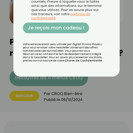
courriels, l'heure à laquelle vous le faites
ainsi que des informations sur le terminal
que vous utilisez. Pour en savoir plus sur
ces traceurs, voir notre
politique de
confidentialité
.
Je reçois mon cadeau !
Perte de poids : comment
Votre adresse email sera utilisée par Digital Prisma Players
pour vous envoyer votre newsletter contenant des offres
retrouver une peau ferme ?
commerciales personnalisées. Vous pourrez vous
désinscrire en utilisant le lien de désabonnement intégré
dans la newsletter. Pour en savoir plus et exercer vos droits,
prenez connaissance de notre
Charte de Confidentialité
.
Découvrez les 11 menus CROQ
Par
CROQ Bien-être
MINCEUR
Publié le
06/10/2024