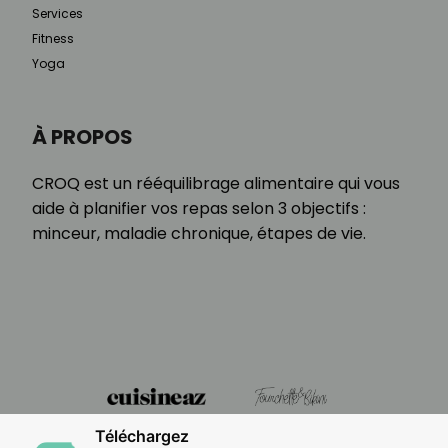
Services
Fitness
Yoga
À PROPOS
CROQ est un rééquilibrage alimentaire qui vous
aide à planifier vos repas selon 3 objectifs :
minceur, maladie chronique, étapes de vie.
Téléchargez