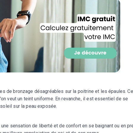
CROQ.
Je consens à ce que la société Digi
Prisma Players analyse le taux d'ou
des courriels pour mesurer et optim
performances des campagnes. No
pourrons savoir si vous ouvrez les co
l'heure à laquelle vous le faites ains
des informations sur le terminal qu
utilisez. Pour en savoir plus sur ces 
voir notre
politique de confidentialit
Je reçois mon cadeau !
es de bronzage désagréables sur la poitrine et les épaules. Ce
'on veut un teint uniforme. En revanche, il est essentiel de se
Votre adresse email sera utilisée par Digital Prisma Playe
soleil sur la peau exposée.
envoyer votre newsletter contenant des offres commercial
personnalisées. Vous pourrez vous désinscrire en utilisan
désabonnement intégré dans la newsletter. Pour en savoi
exercer vos droits, prenez connaissance de notre
Charte 
Confidentialité
.
ne sensation de liberté et de confort en se baignant ou en pr