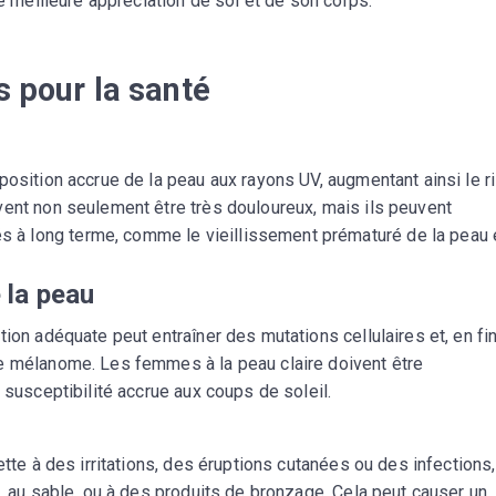
ne meilleure appréciation de soi et de son corps.
s pour la santé
position accrue de la peau aux rayons UV, augmentant ainsi le r
vent non seulement être très douloureux, mais ils peuvent
à long terme, comme le vieillissement prématuré de la peau 
 la peau
ion adéquate peut entraîner des mutations cellulaires et, en fi
e mélanome. Les femmes à la peau claire doivent être
 susceptibilité accrue aux coups de soleil.
ette à des irritations, des éruptions cutanées ou des infections,
e, au sable, ou à des produits de bronzage. Cela peut causer un