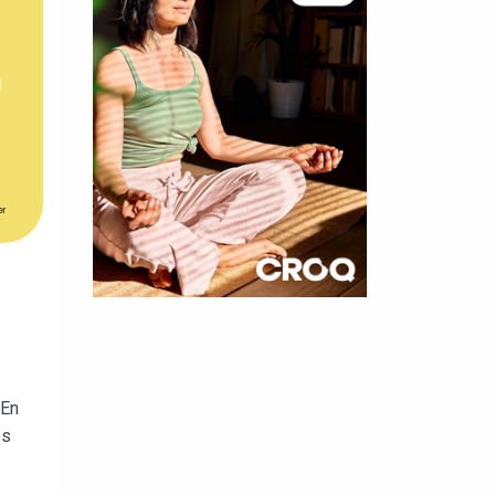
er
×
t 180
 CROQ
 En
es
nnelle de