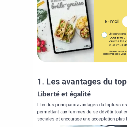
E-mail
Je consens 
pour mesure
ouvrez les c
que vous uti
Votre adresse em
personnalisées. Vous 
1. Les avantages du top
Liberté et égalité
L'un des principaux avantages du topless est 
permettant aux femmes de se dévêtir tout 
sociales et encourage une acceptation plus l