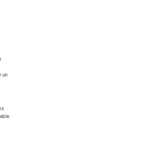
e
r un
es
able.