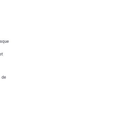
isque
et
n de