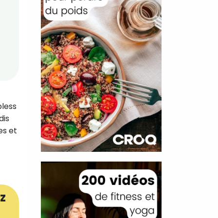
pless
dis
es et
z