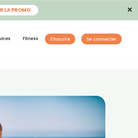
×
R LA PROMO
vices
Fitness
S'inscrire
Se connecter