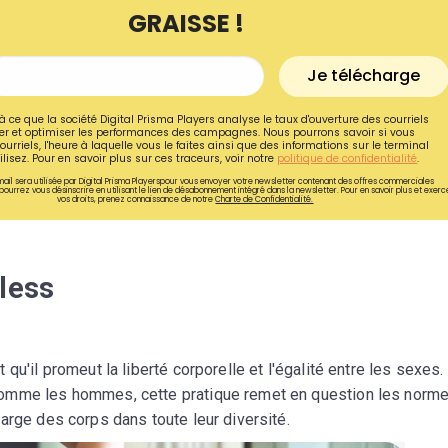
GRAISSE !
Je télécharge
à ce que la société Digital Prisma Players analyse le taux d'ouverture des courriels
r et optimiser les performances des campagnes. Nous pourrons savoir si vous
ourriels, l'heure à laquelle vous le faites ainsi que des informations sur le terminal
lisez. Pour en savoir plus sur ces traceurs, voir notre
politique de confidentialité
.
ail sera utilisée par Digital Prisma Playerspour vous envoyer votre newsletter contenant des offres commerciales
pourrez vous désinscrire en utilisant le lien de désabonnement intégré dans la newsletter. Pour en savoir plus et exerc
vos droits, prenez connaissance de notre
Charte de Confidentialité.
less
Recevez gratuitemen
recettes inédites de
qu'il promeut la liberté corporelle et l'égalité entre les sexes.
!
comme les hommes, cette pratique remet en question les norm
arge des corps dans toute leur diversité.
Ainsi que la newsletter promotio