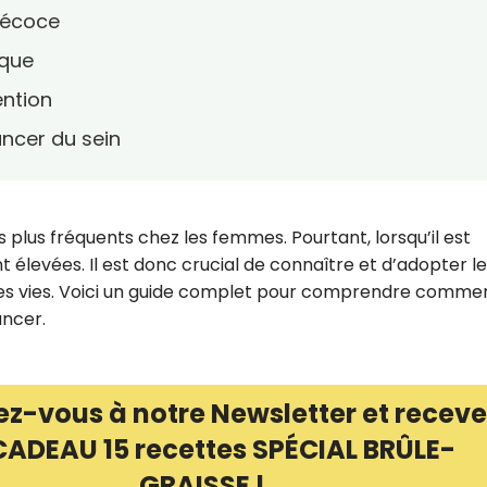
récoce
sque
ention
ancer du sein
s plus fréquents chez les femmes. Pourtant, lorsqu’il est
 élevées. Il est donc crucial de connaître et d’adopter l
des vies. Voici un guide complet pour comprendre comme
ancer.
ez-vous à notre Newsletter et receve
CADEAU 15 recettes SPÉCIAL BRÛLE-
GRAISSE !