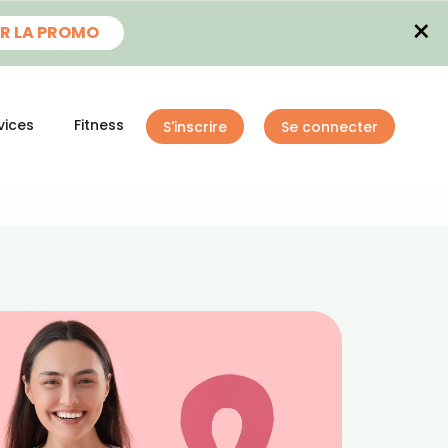
×
R LA PROMO
vices
Fitness
S'inscrire
Se connecter