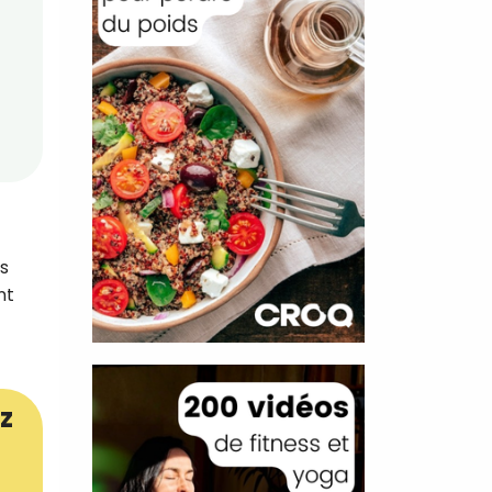
es
nt
z