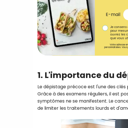
E-mail
Je consens 
pour mesure
ouvrez les c
que vous uti
Votre adresse em
personnalisées. Vous 
1. L'importance du d
Le dépistage précoce est l'une des clés
Grâce à des examens réguliers, il est 
symptômes ne se manifestent. Le cancer
de limiter les traitements lourds et d'amé