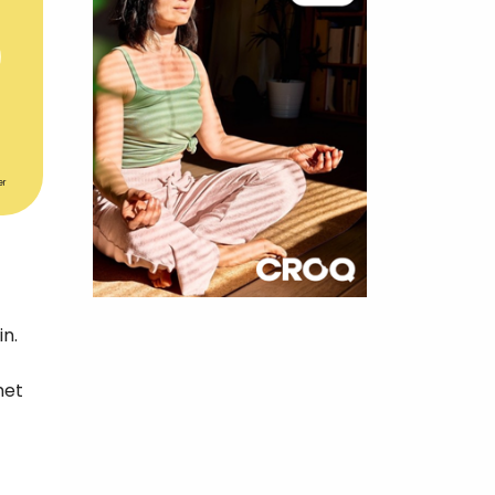
er
×
n.
t 180
met
 CROQ
nnelle de