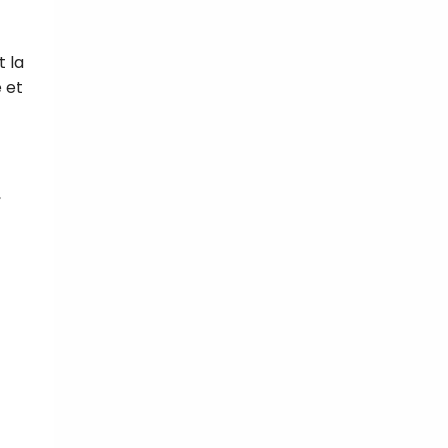
 la
 et
,