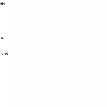
ois
s,
i une