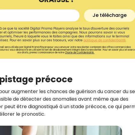
Je télécharge
à ce que la société Digital Prisma Players analyse le taux d'ouverture des courriels
r et optimiser les performances des campagnes. Nous pourrons savoir si vous
ourriels, l'heure à laquelle vous le faites ainsi que des informations sur le terminal
lisez. Pour en savoir plus sur ces traceurs, voir notre
politique de confidentialité
.
ail sera utilisée par Digital Prisma Playerspour vous envoyer votre newsletter contenant des offres commerciales
pourrez vous désinscrire en utilisant le lien de désabonnement intégré dans la newsletter. Pour en savoir plus et exerc
vos droits, prenez connaissance de notre
Charte de Confidentialité.
épistage précoce
 pour augmenter les chances de guérison du cancer du sei
Recevez gratuitemen
possible de détecter des anomalies avant même que des
 peut être diagnostiqué à un stade précoce, ce qui per
recettes inédites de
liorer le pronostic.
!
Ainsi que la newsletter promotio