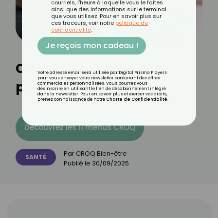
courriels, l'heure à laquelle vous le faites
ainsi que des informations sur le terminal
que vous utilisez. Pour en savoir plus sur
ces traceurs, voir notre
politique de
confidentialité
.
Je reçois mon cadeau !
Cancer : comment en
Votre adresse email sera utilisée par Digital Prisma Players
pour vous envoyer votre newsletter contenant des offres
parler à son enfant ?
commerciales personnalisées. Vous pourrez vous
désinscrire en utilisant le lien de désabonnement intégré
dans la newsletter. Pour en savoir plus et exercer vos droits,
prenez connaissance de notre
Charte de Confidentialité
.
Découvrez les 11 menus CROQ
Par
CROQ Bien-être
SANTÉ
Publié le
30/09/2025