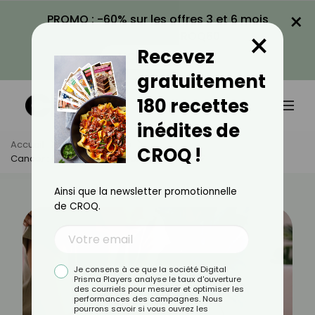
×
PROMO : -60% sur les offres 3 et 6 mois
×
avec le code CROQ60
Recevez
VOIR LA PROMO
gratuitement
180 recettes
inédites de
Accueil
Actus
Santé
CROQ !
Cancer : Comment En Parler À Son Enfant ?
Ainsi que la newsletter promotionnelle
de CROQ.
Je consens à ce que la société Digital
Prisma Players analyse le taux d'ouverture
des courriels pour mesurer et optimiser les
performances des campagnes. Nous
pourrons savoir si vous ouvrez les