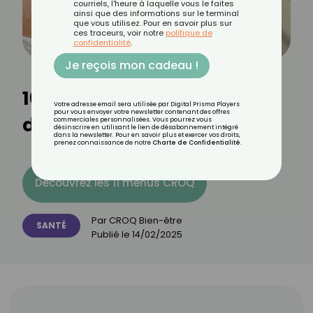
courriels, l'heure à laquelle vous le faites
ainsi que des informations sur le terminal
que vous utilisez. Pour en savoir plus sur
ces traceurs, voir notre
politique de
confidentialité
.
Je reçois mon cadeau !
10 symptômes du cancer
Votre adresse email sera utilisée par Digital Prisma Players
pour vous envoyer votre newsletter contenant des offres
de la peau
commerciales personnalisées. Vous pourrez vous
désinscrire en utilisant le lien de désabonnement intégré
dans la newsletter. Pour en savoir plus et exercer vos droits,
prenez connaissance de notre
Charte de Confidentialité
.
Découvrez les 11 menus CROQ
Par
CROQ Bien-être
SANTÉ
Publié le
14/02/2025