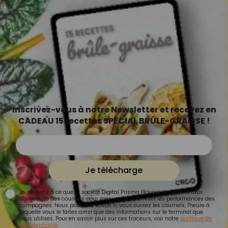
Inscrivez-vous à notre Newsletter et recevez en
CADEAU 15 recettes SPÉCIAL BRÛLE-GRAISSE !
Je télécharge
Je consens à ce que la société Digital Prisma Players analyse le taux
d'ouverture des courriels pour mesurer et optimiser les performances des
campagnes. Nous pourrons savoir si vous ouvrez les courriels, l'heure à
laquelle vous le faites ainsi que des informations sur le terminal que
vous utilisez. Pour en savoir plus sur ces traceurs, voir notre
politique de
confidentialité
.