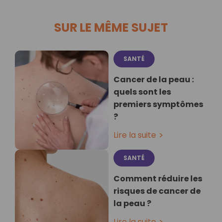
SUR LE MÊME SUJET
SANTÉ
Cancer de la peau :
quels sont les
premiers symptômes
?
Lire la suite
SANTÉ
Comment réduire les
risques de cancer de
la peau ?
Lire la suite