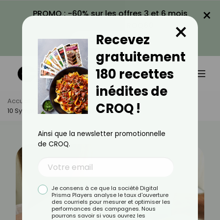
×
PROMO : -60% sur les offres 3 et 6 mois
×
avec le code CROQ60
Recevez
VOIR LA PROMO
gratuitement
180 recettes
inédites de
Accueil
Actus
Santé
CROQ !
10 Symptômes Du Cancer De La Peau
Ainsi que la newsletter promotionnelle
de CROQ.
Je consens à ce que la société Digital
Prisma Players analyse le taux d'ouverture
des courriels pour mesurer et optimiser les
performances des campagnes. Nous
pourrons savoir si vous ouvrez les