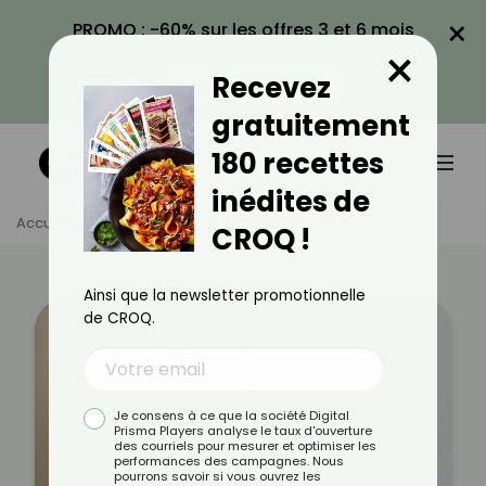
×
PROMO : -60% sur les offres 3 et 6 mois
×
avec le code CROQ60
Recevez
VOIR LA PROMO
gratuitement
180 recettes
inédites de
Accueil
Témoignages
Mathilde L.
CROQ !
Ainsi que la newsletter promotionnelle
de CROQ.
Avant
Après
Je consens à ce que la société Digital
Prisma Players analyse le taux d'ouverture
des courriels pour mesurer et optimiser les
performances des campagnes. Nous
pourrons savoir si vous ouvrez les