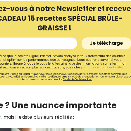
ez-vous à notre Newsletter et receve
CADEAU 15 recettes SPÉCIAL BRÛLE-
GRAISSE !
Je télécharge
à ce que la société Digital Prisma Players analyse le taux d'ouverture des courriels
r et optimiser les performances des campagnes. Nous pourrons savoir si vous
ourriels, l'heure à laquelle vous le faites ainsi que des informations sur le terminal
lisez. Pour en savoir plus sur ces traceurs, voir notre
politique de confidentialité
.
ail sera utilisée par Digital Prisma Playerspour vous envoyer votre newsletter contenant des offres commerciales
pourrez vous désinscrire en utilisant le lien de désabonnement intégré dans la newsletter. Pour en savoir plus et exerc
vos droits, prenez connaissance de notre
Charte de Confidentialité.
Recevez gratuitemen
le ? Une nuance importante
recettes inédites de
!
n
, mais il existe plusieurs réalités :
Ainsi que la newsletter promotio