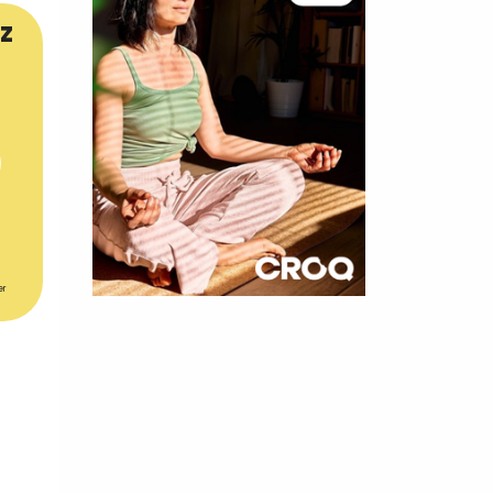
z
er
×
t 180
 CROQ
nnelle de