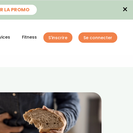
×
R LA PROMO
vices
Fitness
S'inscrire
Se connecter