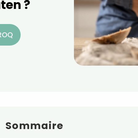
uten ?
CROQ
Sommaire