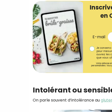
Inscriv
en 
E-mail
Je consens 
pour mesure
ouvrez les c
que vous uti
Votre adresse em
personnalisées. Vous 
Intolérant ou sensib
On parle souvent d’intolérance au
glute