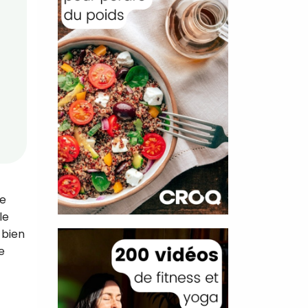
re
le
 bien
e