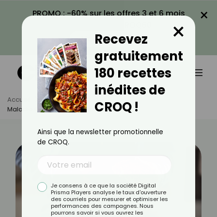
×
PROMO : -60% sur les offres 3 et 6 mois
×
avec le code CROQ60
Recevez
VOIR LA PROMO
gratuitement
180 recettes
inédites de
Accueil
Actus
Santé
CROQ !
Maladie Cœliaque : Les Aliments À Éviter
Ainsi que la newsletter promotionnelle
de CROQ.
Je consens à ce que la société Digital
Prisma Players analyse le taux d'ouverture
des courriels pour mesurer et optimiser les
performances des campagnes. Nous
pourrons savoir si vous ouvrez les