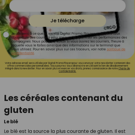
Je télécharge
Je consens à ce que la société Digital Prisma Players analyse le taux
d'ouverture des courriels pour mesurer et optimiser les performances des
campagnes. Nous pourrons savoir si vous ouvrez les courriels, l'heure à
laquelle vous le faites ainsi que des informations sur le terminal que
vous utilisez. Pour en savoir plus sur ces traceurs, voir notre
politique de
confidentialité
.
Votre adresse email sera utilisée par Digital Prisma Playerspour vous envoyer votre newsletter contenant des
offres commerciales personnalisées. Vous pourrez vous désinscrire en utilisant le lien de désabonnement
intégré dans la newsletter. Pour en savoir plus et exercer vos droits, prenez connaissance de notre
Charte de
Confidentialité.
Les céréales contenant du
gluten
Le blé
Le blé est la source la plus courante de gluten. Il est