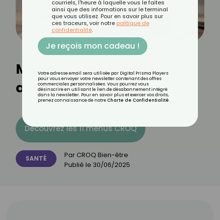
courriels, l'heure à laquelle vous le faites
ainsi que des informations sur le terminal
que vous utilisez. Pour en savoir plus sur
ces traceurs, voir notre
politique de
confidentialité
.
Je reçois mon cadeau !
Maladie cœliaque : les
Votre adresse email sera utilisée par Digital Prisma Players
pour vous envoyer votre newsletter contenant des offres
aliments à éviter
commerciales personnalisées. Vous pourrez vous
désinscrire en utilisant le lien de désabonnement intégré
dans la newsletter. Pour en savoir plus et exercer vos droits,
prenez connaissance de notre
Charte de Confidentialité
.
Découvrez les 11 menus CROQ
Par
CROQ Bien-être
SANTÉ
Publié le
30/06/2025