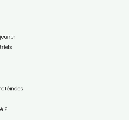
éjeuner
riels
protéinées
é ?