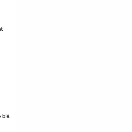
nt
 blé.