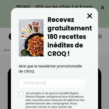
×
PROMO : -60% sur les offres 3 et 6 mois
×
avec le code CROQ60
Recevez
VOIR LA PROMO
gratuitement
180 recettes
inédites de
Accueil
Témoignages
Stéphanie Co.
CROQ !
Ainsi que la newsletter promotionnelle
de CROQ.
Avant
Après
Je consens à ce que la société Digital
Prisma Players analyse le taux d'ouverture
des courriels pour mesurer et optimiser les
performances des campagnes. Nous
pourrons savoir si vous ouvrez les