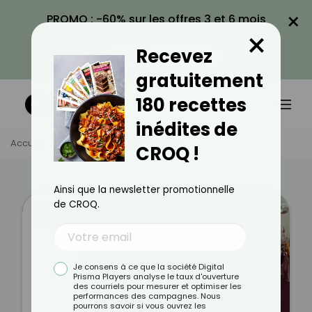
×
PROMO : -60% sur les offres 3 et 6 mois
×
avec le code CROQ60
Recevez
VOIR LA PROMO
gratuitement
180 recettes
inédites de
Accueil
Témoignages
Nadège
CROQ !
Ainsi que la newsletter promotionnelle
de CROQ.
Avant
Après
Je consens à ce que la société Digital
Prisma Players analyse le taux d'ouverture
des courriels pour mesurer et optimiser les
performances des campagnes. Nous
pourrons savoir si vous ouvrez les