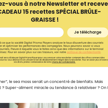
ez-vous à notre Newsletter et receve
CADEAU 15 recettes SPÉCIAL BRÛLE-
GRAISSE !
Je télécharge
à ce que la société Digital Prisma Players analyse le taux d'ouverture des courriels
r et optimiser les performances des campagnes. Nous pourrons savoir si vous
ourriels, l'heure à laquelle vous le faites ainsi que des informations sur le terminal
lisez. Pour en savoir plus sur ces traceurs, voir notre
politique de confidentialité
.
ail sera utilisée par Digital Prisma Playerspour vous envoyer votre newsletter contenant des offres commerciales
pourrez vous désinscrire en utilisant le lien de désabonnement intégré dans la newsletter. Pour en savoir plus et exerc
vos droits, prenez connaissance de notre
Charte de Confidentialité.
Recevez gratuitemen
r”, le sea moss serait un concentré de bienfaits. Mais
recettes inédites de
nt ? Super-aliment miracle ou tendance à relativiser ? On 
!
Ainsi que la newsletter promotio