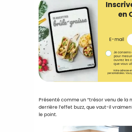
Inscriv
en 
E-mail
Je consens 
pour mesure
ouvrez les c
que vous uti
Votre adresse em
personnalisées. Vous 
Présenté comme un “trésor venu de la me
derrière l’effet buzz, que vaut-il vraime
le point.