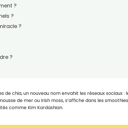
ement ?
nels ?
miracle ?
dre ?
nes de chia, un nouveau nom envahit les réseaux sociaux : l
ousse de mer ou Irish moss, s’affiche dans les smoothies,
brités comme Kim Kardashian.