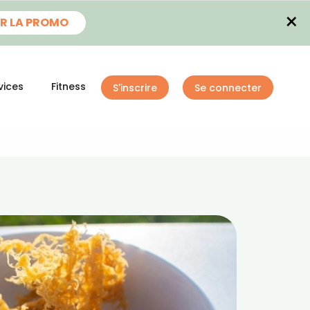
×
R LA PROMO
vices
Fitness
S'inscrire
Se connecter