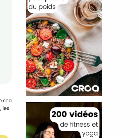
e sea
 les