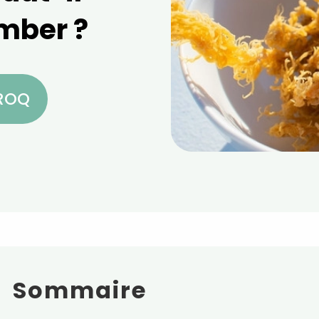
mber ?
CROQ
Sommaire