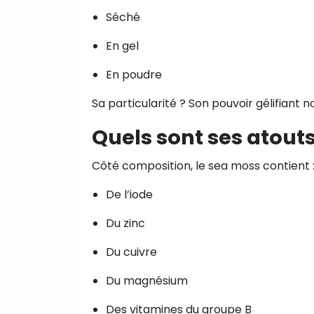
Séché
En gel
En poudre
Sa particularité ? Son pouvoir gélifiant n
Quels sont ses atouts
Côté composition, le sea moss contient 
De l’iode
Du zinc
Du cuivre
Du magnésium
Des vitamines du groupe B