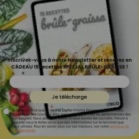
Inscrivez-vous à notre Newsletter et recevez en
CADEAU 15 recettes SPÉCIAL BRÛLE-GRAISSE !
Je télécharge
Je consens à ce que la société Digital Prisma Players analyse le taux
d'ouverture des courriels pour mesurer et optimiser les performances des
campagnes. Nous pourrons savoir si vous ouvrez les courriels, l'heure à
laquelle vous le faites ainsi que des informations sur le terminal que
vous utilisez. Pour en savoir plus sur ces traceurs, voir notre
politique de
confidentialité
.