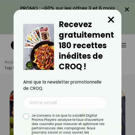
×
PROMO : -60% sur les offres 3 et 6 mois
×
avec le code CROQ60
Recevez
VOIR LA PROMO
gratuitement
180 recettes
inédites de
Accueil
Actus
Alimentation
CROQ !
Top 5 Des Fromages De Saison De Mars
Ainsi que la newsletter promotionnelle
de CROQ.
Je consens à ce que la société Digital
Prisma Players analyse le taux d'ouverture
des courriels pour mesurer et optimiser les
performances des campagnes. Nous
pourrons savoir si vous ouvrez les