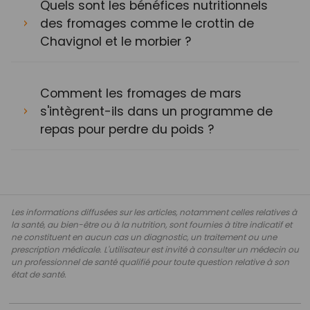
Quels sont les bénéfices nutritionnels
des fromages comme le crottin de
Chavignol et le morbier ?
Comment les fromages de mars
s'intègrent-ils dans un programme de
repas pour perdre du poids ?
Les informations diffusées sur les articles, notamment celles relatives à
la santé, au bien-être ou à la nutrition, sont fournies à titre indicatif et
ne constituent en aucun cas un diagnostic, un traitement ou une
prescription médicale. L'utilisateur est invité à consulter un médecin ou
un professionnel de santé qualifié pour toute question relative à son
état de santé.