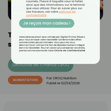
courriels, l'heure à laquelle vous le faites
ainsi que des informations sur le terminal
que vous utilisez. Pour en savoir plus sur
ces traceurs, voir notre
politique de
confidentialité
.
Je reçois mon cadeau !
Top 5 des fromages de
Votre adresse email sera utilisée par Digital Prisma Players
pour vous envoyer votre newsletter contenant des offres
saison de mars
commerciales personnalisées. Vous pourrez vous
désinscrire en utilisant le lien de désabonnement intégré
dans la newsletter. Pour en savoir plus et exercer vos droits,
prenez connaissance de notre
Charte de Confidentialité
.
Découvrez les 11 menus CROQ
Par
CROQ Nutrition
ALIMENTATION
Publié le
02/03/2026