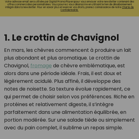
Votre adresse email sera utilisée par Digital Prisma Playerspour vous envoyer votre newsletter contenant des
offres commerciales personnalisées. Vous pourrez vous désinscrire en utilisant le lien de désabonnement
intégré dans la newsletter. Pour en savoir plus et exercer vos droits, prenez connaissance de notre
Charte de
Confidentialité.
1. Le crottin de Chavignol
En mars, les chèvres commencent à produire un lait
plus abondant et plus aromatique. Le crottin de
Chavignol,
fromage
de chèvre emblématique, est
alors dans une période idéale. Frais, il est doux et
légèrement acidulé. Plus affiné, il développe des
notes de noisette. Sa texture évolue rapidement, ce
qui permet de choisir selon vos préférences. Riche en
protéines et relativement digeste, il s’intègre
parfaitement dans une alimentation équilibrée, en
portion modérée. Sur une salade tiède ou simplement
avec du pain complet, il sublime un repas simple.