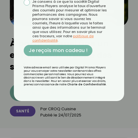
Je consens à ce que la société Digital
Prisma Players analyse le taux d'ouverture
des courriels pour mesurer et optimiser les
performances des campagnes. Nous
pourrons savoir si vous ouvrez les
courriels, l'heure à laquelle vous le faites
ainsi que des informations sur le terminal
que vous utilisez. Pour en savoir plus sur
ces traceurs, voir notre
politique de
À partir de quel âge un
confidentialité
.
Je reçois mon cadeau !
enfant peut-il boire des
sodas ?
Votre adresse email sera utilisée par Digital Prisma Players
pour vous envoyer votre newsletter contenant des offres
commerciales personnalisées. Vous pourrez vous
désinscrire en utilisant le lien de désabonnement intégré
dans la newsletter. Pour en savoir plus et exercer vos droits,
prenez connaissance de notre
Charte de Confidentialité
.
Découvrez les 11 menus CROQ
Par
CROQ Cuisine
SANTÉ
Publié le
24/07/2025