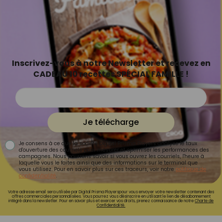
Inscrivez-vous à notre Newsletter et recevez en
CADEAU 10 recettes SPÉCIAL FAMILLE !
Je télécharge
Je consens à ce que la société Digital Prisma Players analyse le taux
d'ouverture des courriels pour mesurer et optimiser les performances des
campagnes. Nous pourrons savoir si vous ouvrez les courriels, l'heure à
laquelle vous le faites ainsi que des informations sur le terminal que
vous utilisez. Pour en savoir plus sur ces traceurs, voir notre
politique de
confidentialité
.
Votre adresse email sera utilisée par Digital Prisma Playerspour vous envoyer votre newsletter contenant des
offres commerciales personnalisées. Vous pourrez vous désinscrire en utilisant le lien de désabonnement
intégré dans la newsletter. Pour en savoir plus et exercer vos droits, prenez connaissance de notre
Charte de
Confidentialité.