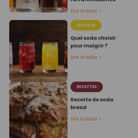
Lire la suite
MINCEUR
Quel soda choisir
pour maigrir ?
Lire la suite
RECETTES
Recette de soda
bread
Lire la suite