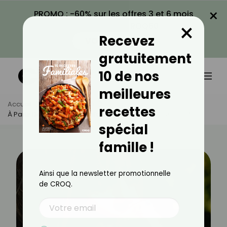
×
PROMO : -60% sur les offres 3 et 6 mois
×
avec le code CROQ60
Recevez
VOIR LA PROMO
gratuitement
10 de nos
meilleures
Accueil
Actus
Santé
recettes
À Partir De Quel Âge Un Enfant Peut-Il Boire Des Sodas ?
spécial
famille !
Ainsi que la newsletter promotionnelle
de CROQ.